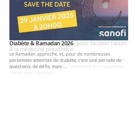
Youtube
Diabète & Ramadan 2026
Un « jumeau numérique » pour faciliter l’accès
Youtube
Youtube
Youtube
à la médecine préventive
Le Ramadan approche, et, pour de nombreuses
Un établissement lié à un groupe mutualiste innove en
personnes atteintes de diabète, c'est une période de
matière de bilan de santé : l'utilisation d'un « jumeau
questions, de défis, mais ...
numérique » permet ...
COU
You
Coup
vous
épis