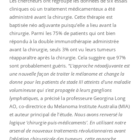
Les chercheurs ont regroupé les données de six essais
cliniques où un traitement médicamenteux a été
administré avant la chirurgie. Cette thérapie est
baptisée néo adjuvante puisqu’elle a lieu avant la
chirurgie. Parmi les 75% de patients qui ont bien
répondu à la double immunothérapie administrée
avant la chirurgie, seuls 3% ont vu leurs tumeurs
réapparaître après la chirurgie. Cela suggère que 97%
sont probablement guéris. “
L'approche néoadjuvante est
une nouvelle façon de traiter le mélanome et change la
donne pour les patients de stade III atteints d'une maladie
volumineuse qui s'est propagée à leurs ganglions
lymphatiques
, a précisé la professeure Georgina Long
AO, co-directrice du Melanoma Institute Australia (MIA)
et auteur principal de l’étude.
Nous avons renversé la
logique ‘chirurgie-puis-médicaments’. En utilisant notre
arsenal de nouveaux traitements révolutionnaires avant
l'ablation chirurgicale des tumeurs, cette approche