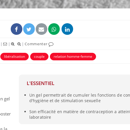
|
|
|
Commenter
libéralisation
couple
relation homme-femme
L'ESSENTIEL
TDAH : quel est ce
Insuffis
traitement autorisé aux
comment
États-Unis ?
préveni
Un gel permettrait de cumuler les fonctions de con
n gel
d'hygiène et de stimulation sexuelle
Cerveau : le mystère de la
Le déca
Son efficacité en matière de contraception a attei
"madeleine de Proust"
d'été : 
ooster
laboratoire
enfin expliqué
sommeil
s la