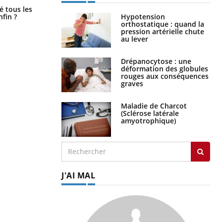
Pourquoi votre ventre gâche-t-il les
é tous les
premiers jours de vos vacances ?
nfin ?
Hypotension
orthostatique : quand la
pression artérielle chute
au lever
Drépanocytose : une
déformation des globules
rouges aux conséquences
graves
Maladie de Charcot
(Sclérose latérale
amyotrophique)
J'AI MAL