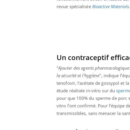
lose en Suisse :
Bilan prévention : ce que
revue spécialisée
Bioactive
Materials
.
t l’origine de la
les kinés pourront
ation ?
bientôt faire
Un contraceptif effic
"
Ajouter des agents pharmacologiques a
la sécurité et l’hygiène
", indique l’équ
tenofovir, l’acétate de gossypol et l
étude réalisée in-vitro sur du
sperm
pour que 100% du sperme de porc soit 
vitro l’ont confirmé. Pour l’équipe 
transmissibles, sans menacer la sant