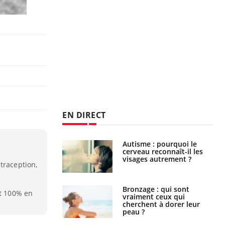
EN DIRECT
ance cardiaque :
Autisme : pourquoi le
 mieux la
cerveau reconnaît-il les
r
visages autrement ?
traception,
lage des horaires
Bronzage : qui sont
nt 100% en
quel impact sur le
vraiment ceux qui
 ?
cherchent à dorer leur
peau ?