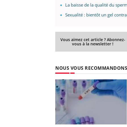
La baisse de la qualité du sper
Sexualité : bientôt un gel cont
Youtube
 Mains : se
Diabète & Ramadan 2026
Un 
Youtube
You
outube
fac
Le Ramadan approche, et, pour de
pré
Vous aimez cet article ? Abonnez-
un tout nouveau
nombreuses personnes atteintes de
vous à la newsletter !
Un 
lage, piscine,
diabète, c'est une période de questions, de
mut
air… Nos mains
défis, mais ...
sant
num
NOUS VOUS RECOMMANDON