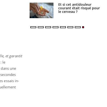
e : ces polluants
Et si cet antidouleur
nt influencer le
courant était risqué pour
es enfants
le cerveau ?
le, et garantit
: le
e dans une
0 secondes
s essais in-
xuellement