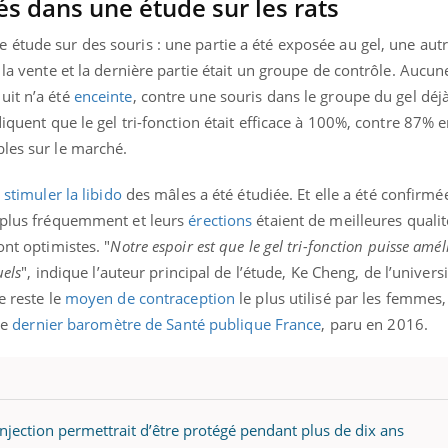
és dans une étude sur les rats
 étude sur des souris : une partie a été exposée au gel, une aut
 la vente et la dernière partie était un groupe de contrôle. Aucun
uit n’a été
enceinte
, contre une souris dans le groupe du gel déjà
ndiquent que le gel tri-fonction était efficace à 100%, contre 87
bles sur le marché.
à
stimuler la libido
des mâles a été étudiée. Et elle a été confirmée 
t plus fréquemment et leurs
érections
étaient de meilleures qualit
ont optimistes. "
Notre espoir est que le gel tri-fonction puisse amél
uels
", indique l’auteur principal de l’étude, Ke Cheng, de l’universi
e reste le
moyen de contraception
le plus utilisé par les femmes, 
le
dernier baromètre de Santé publique France
, paru en 2016.
njection permettrait d’être protégé pendant plus de dix ans