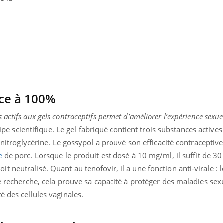
Intolérance au gluten : les
Grossess
nouvelles
pourraie
recommandations de la
poids d
HAS
ace à 100%
ctifs aux gels contraceptifs permet d’améliorer l’expérience sexuel
ipe scientifique. Le gel fabriqué contient trois substances actives 
a nitroglycérine. Le gossypol a prouvé son efficacité contraceptiv
e
de porc. Lorsque le produit est dosé à 10 mg/ml, il suffit de 3
neutralisé. Quant au tenofovir, il a une fonction anti-virale : le
de recherche, cela prouve sa capacité à protéger des maladies se
é des cellules vaginales.