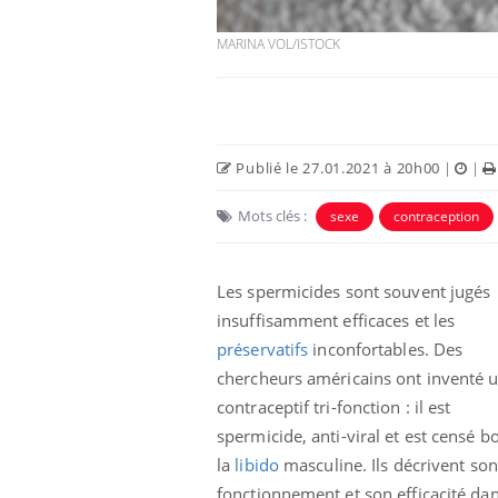
MARINA VOL/ISTOCK
Publié le 27.01.2021 à 20h00
|
|
Mots clés :
sexe
contraception
Les spermicides sont souvent jugés
ar une tique en
Allergies alimentaires :
insuffisamment efficaces et les
, elle reste dans
une nouvelle arme contre
préservatifs
inconfortables. Des
pendant 42 jours
les réactions sévères
chercheurs américains ont inventé u
contraceptif tri-fonction : il est
par un
Comment gérer le
, une petite fille
sommeil des enfants en
spermicide, anti-viral et est censé b
 grâce à un
vacances ?
la
libido
masculine. Ils décrivent son
ssentiel
fonctionnement et son efficacité dan