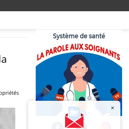
la
opriétés
Publicité