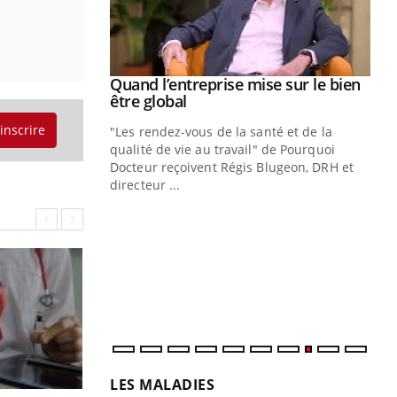
Youtube
 diabète
Quand l’entreprise mise sur le bien
Youtube
Youtube
être global
e, c'est votre
'inscrire
"Les rendez-vous de la santé et de la
naire qui
qualité de vie au travail" de Pourquoi
 ! Dans cet
Docteur reçoivent Régis Blugeon, DRH et
directeur ...
Ec
You
quo
Dan
der
com
et é
LES MALADIES