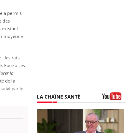
re a permis
e des
 existant.
% en moyenne
: les rats
é. Face à ces
iorer la
té de la
suivi par le
LA CHAÎNE SANTÉ
Youtube