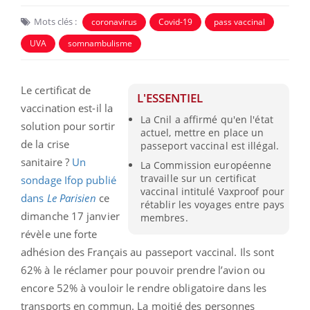
Mots clés :
coronavirus
Covid-19
pass vaccinal
UVA
somnambulisme
Le certificat de
L'ESSENTIEL
vaccination est-il la
La Cnil a affirmé qu'en l'état
solution pour sortir
actuel, mettre en place un
de la crise
passeport vaccinal est illégal.
sanitaire ?
Un
La Commission européenne
travaille sur un certificat
sondage Ifop publié
vaccinal intitulé Vaxproof pour
dans
Le Parisien
ce
rétablir les voyages entre pays
dimanche 17 janvier
membres.
révèle une forte
adhésion des Français au passeport vaccinal. Ils sont
62% à le réclamer pour pouvoir prendre l’avion ou
encore 52% à vouloir le rendre obligatoire dans les
transports en commun. La moitié des personnes