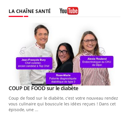
LA CHAÎNE SANTÉ
Youtube
Youtube
cès
COUP DE FOOD sur le diabète
Youtube
Coup de food sur le diabète, c'est votre nouveau rendez-
 en
vous culinaire qui bouscule les idées reçues ! Dans cet
u
épisode, une ...