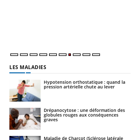
Qua
You
"Les
trav
DRH 
LES MALADIES
Hypotension orthostatique : quand la
pression artérielle chute au lever
Drépanocytose : une déformation des
globules rouges aux conséquences
graves
Maladie de Charcot (Sclérose latérale