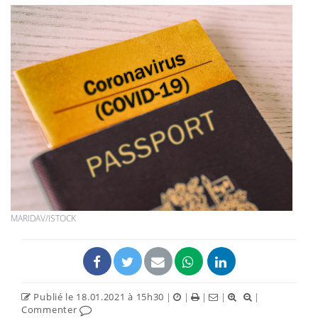
MARIDAV/ISTOCK
Publié le 18.01.2021 à 15h30
|
|
|
|
|
Commenter