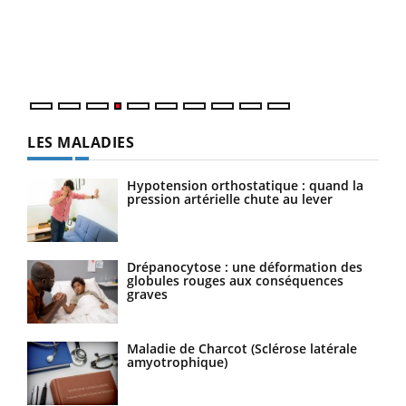
Le 
pers
ques
LES MALADIES
Hypotension orthostatique : quand la
pression artérielle chute au lever
Drépanocytose : une déformation des
globules rouges aux conséquences
graves
Maladie de Charcot (Sclérose latérale
amyotrophique)