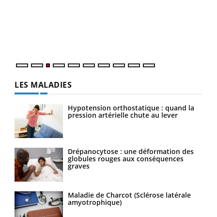
pour
L'ét
Vaca
Nos 
LES MALADIES
Hypotension orthostatique : quand la
pression artérielle chute au lever
Drépanocytose : une déformation des
globules rouges aux conséquences
graves
Maladie de Charcot (Sclérose latérale
amyotrophique)