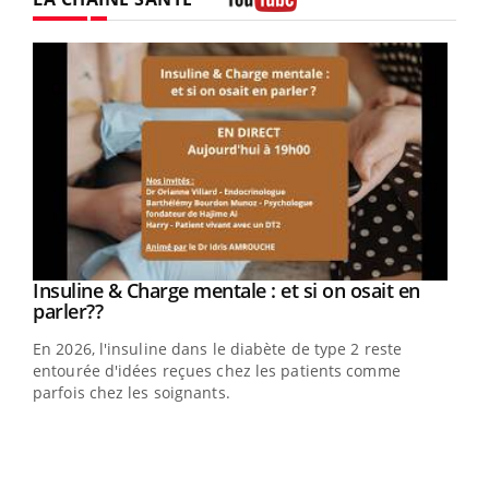
Youtube
Youtube
Insuline & Charge mentale : et si on osait en
Youtube
Youtube
parler??
En 2026, l'insuline dans le diabète de type 2 reste
entourée d'idées reçues chez les patients comme
parfois chez les soignants.
Ecz
You