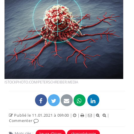
ISTOCKPHOTO.COM/PETERSCHREIBER.MEDIA
Publié le 11.01.2021 à 09h00
|
|
|
|
|
Commenter
Mots clés :
heure d'hiver
chimiothérapie