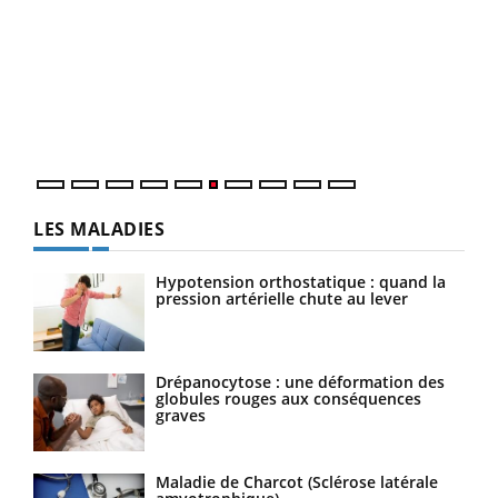
COU
You
Coup
vous
épis
LES MALADIES
Hypotension orthostatique : quand la
pression artérielle chute au lever
Drépanocytose : une déformation des
globules rouges aux conséquences
graves
Maladie de Charcot (Sclérose latérale