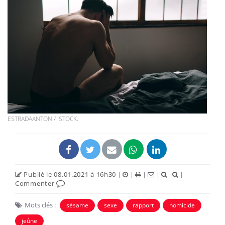
ESTRADAANTON / ISTOCK.
Publié le 08.01.2021 à 16h30
|
|
|
|
|
Commenter
Mots clés :
sésame
sexe
rapport
homicide
jeûne