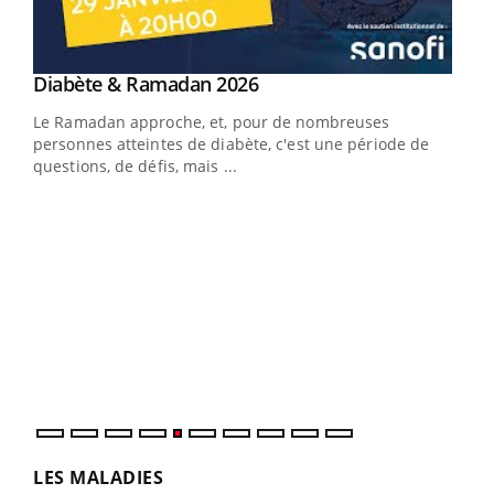
Youtube
Diabète & Ramadan 2026
Youtube
Le Ramadan approche, et, pour de nombreuses
vie !
personnes atteintes de diabète, c'est une période de
…
questions, de défis, mais ...
Un 
You
à l
Un é
mati
numé
LES MALADIES