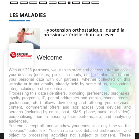
LES MALADIES
Hypotension orthostatique : quand la
pression artérielle chute au lever
Welcome
Drépanocytose : une déformation des
globules rouges aux conséquences
graves
With our 225
partners
, we wish to store and access information on
your devices (cookies, pixels in emails, etc.), combine and share
your personal data with our partners, whether collected on this
website or in our emails, already held by some of us, or obtained
Maladie de Charcot (Sclérose latérale
later, including in other contexts.
amyotrophique)
Processing this data (identifiers, browsing, preferences, purchases,
loyalty programs, IP, postal addresses and emails, phone, precise
geolocation, etc.) allows developing and offering you services,
content, commercial offers and ads across your devices and
screens (including by email, post, SMS, phone, audio, and video),
personalising them, measuring their performance, and analysing
audiences.
You can "accept all" and withdraw your consent at any time via the
"cookies" footer link
. You can also "set detailed preferences" and
object to processing activities not subject to consent. These