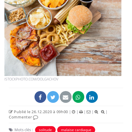
ISTOCKPHOTO.COM/DOLGACHOV
Publié le 26.12.2020 à 09h00
|
|
|
|
|
Commenter
Mots clés :
solitude
malaise cardiaque