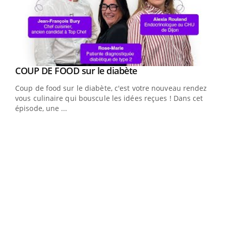
Youtube
COUP DE FOOD sur le diabète
Youtube
Coup de food sur le diabète, c'est votre nouveau rendez-
vous culinaire qui bouscule les idées reçues ! Dans cet
épisode, une ...
Yout
Quand l’entreprise mise sur le bien être global
Ecz
Youtube
You
(3/3
"Les rendez-vous de la santé et de la qualité de vie au
Dans
travail" de Pourquoi Docteur reçoivent Régis Blugeon,
vous
DRH et directeur ...
quot