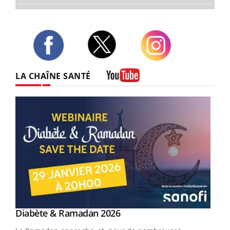
Twitter
Facebook
Instagram
LA CHAÎNE SANTÉ
Youtube
Youtube
Diabète & Ramadan 2026
Youtube