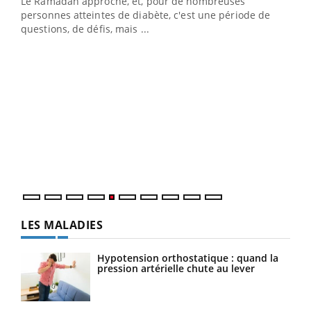
Le Ramadan approche, et, pour de nombreuses
vie !
personnes atteintes de diabète, c'est une période de
…
questions, de défis, mais ...
Un 
You
à l
Un é
mati
numé
LES MALADIES
Hypotension orthostatique : quand la
pression artérielle chute au lever