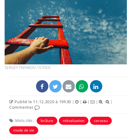
SERGEY TINYAKOV / ISTOCK.
Publié le 11.12.2020 à 19h30
|
|
|
|
|
Commenter
Mots clés :
brûlure
réévaluation
cerveau
mode de vie