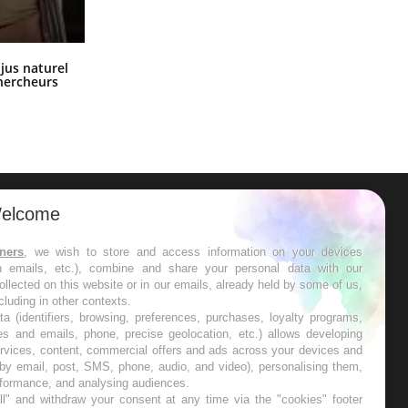
Comment oublier les écrans en
 jus naturel
vacances ?
chercheurs
elcome
ER
tners
, we wish to store and access information on your devices
in emails, etc.), combine and share your personal data with our
s les semaines les meilleures
ollected on this website or in our emails, already held by some of us,
ncluding in other contexts.
ta (identifiers, browsing, preferences, purchases, loyalty programs,
es and emails, phone, precise geolocation, etc.) allows developing
ervices, content, commercial offers and ads across your devices and
 by email, post, SMS, phone, audio, and video), personalising them,
RE
rformance, and analysing audiences.
l" and withdraw your consent at any time via the "cookies" footer