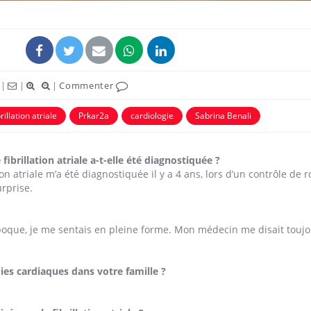
|
|
|
Commenter
rillation atriale
Prkar2a
cardiologie
Sabrina Benali
uline & Charge mentale : et si on
Eczéma Chronique des
tube
Youtube
Youtube
Y
it en parler??
préparer pour l’été !
brillation atriale a-t-elle été diagnostiquée ?
026, l'insuline dans le diabète de type 2
L'été arrive… et avec lui,
on atriale
m’a été diagnostiquée il y a 4 ans, lors d’un contrôle de 
e entourée d'idées reçues chez les
rythme de vie ! Vacances, 
urprise.
ients comme parfois chez les soignants.
soleil, activités en plein
sont ...
poque, je me sentais en pleine forme. Mon médecin me disait touj
ies cardiaques dans votre famille ?