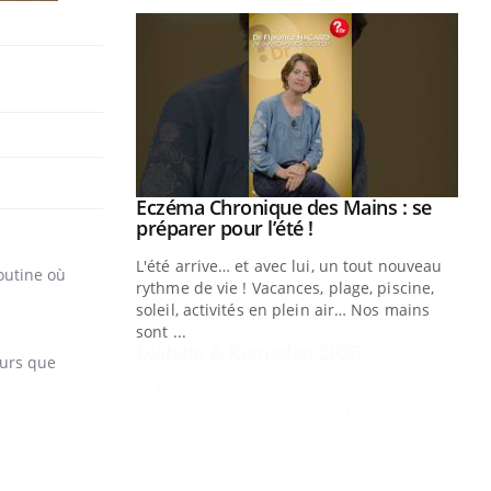
Youtube
 Mains : se
Diabète & Ramadan 2026
Youtube
outube
Le Ramadan approche, et, pour de
 un tout nouveau
nombreuses personnes atteintes de
routine où
plage, piscine,
diabète, c'est une période de questions, de
 air… Nos mains
défis, mais ...
Un
You
ours que
fac
pr
Un 
mut
san