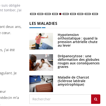
num
e suis obligée
t tomber, j’ai
LES MALADIES
ant deux ans,
e cœur.
Hypotension
orthostatique : quand la
pression artérielle chute
au lever
, j’ai été
Drépanocytose : une
déformation des globules
rouges aux conséquences
graves
agulant. Je
Maladie de Charcot
(Sclérose latérale
amyotrophique)
cœur
 médecin m’a
.