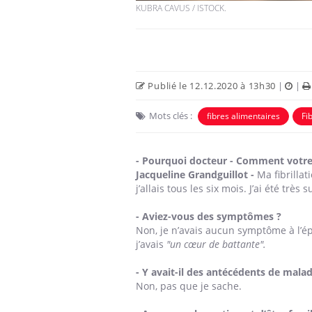
KUBRA CAVUS / ISTOCK.
Publié le 12.12.2020 à 13h30
|
|
Mots clés :
fibres alimentaires
Fib
 Mains :
Carence en fer : comprendre pour
Ins
Youtube
You
Youtube
Youtube
prévenir
osa
- Pourquoi docteur - Comment votre fi
aciles à aborder...
Fatigue, irritabilité, brouillard mental ou
En 2
Jacqueline Grandguillot -
Ma fibrillati
poser des
même alopécie… Les symptômes de la
rest
j’allais tous les six mois. J’ai été très s
'un proche c'est
carence en fer sont multiples ce qui la rend
pat
...
- Aviez-vous des symptômes ?
Non, je n’avais aucun symptôme à l’é
j’avais
"un cœur de battante".
- Y avait-il des antécédents de malad
Non, pas que je sache.