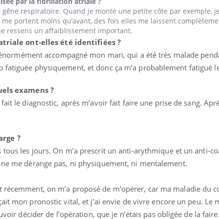
sée par la fibrillation atriale ?
 une gêne respiratoire. Quand je monte une petite côte par exemple, j
me portent moins qu’avant, des fois elles me laissent complètemen
je ressens un affaiblissement important.
atriale ont-elles été identifiées ?
j’ai énormément accompagné mon mari, qui a été très malade pend
p fatiguée physiquement, et donc ça m’a probablement fatigué l
quels examens ?
it le diagnostic, après m’avoir fait faire une prise de sang. Après
arge ?
tous les jours. On m’a prescrit un anti-arythmique et un anti-co
t ne me dérange pas, ni physiquement, ni mentalement.
et récemment, on m’a proposé de m’opérer, car ma maladie du 
ait mon pronostic vital, et j’ai envie de vivre encore un peu. Le
uvoir décider de l’opération, que je n’étais pas obligée de la faire