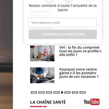
Restez connecté à toute l’actualité de la
Twitter
Facebook
Instagram
Santé
EN DIRECT
e empêche-t-elle
Fortes chaleurs :
r la nuit ?
pourquoi le risque de
noyade grimpe-t-il ?
S'INSCRIRE À LA NEWSLETTER
 fin du comprimé
Le Viagra pourrait-il
 jours se profile-t-
freiner la propagation du
n ?
cancer ?
i votre ventre
Pourquoi manger moins
il les premiers
de protéines pourrait
 vos vacances ?
finalement être bénéfique
LA CHAÎNE SANTÉ
Youtube