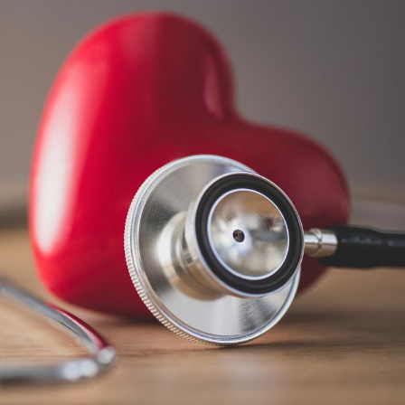
Chikungunya, dengue,
La siest
West Nile : que se passe-
de dormi
t-il dans le sud de la
France ?
Les médicaments GLP-1
VIH : la
protègent-ils aussi les os
tous les
?
elle enfi
Cytomégalovirus : ce qui
Pourquo
change dans la prise en
gâche-t-
charge des femmes
jours de
enceintes