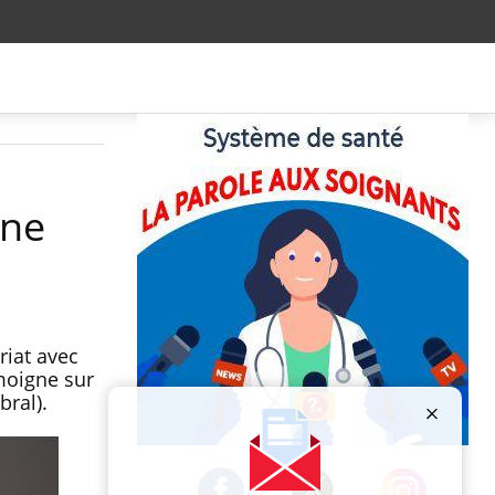
 ne
riat avec
émoigne sur
bral).
Publicité