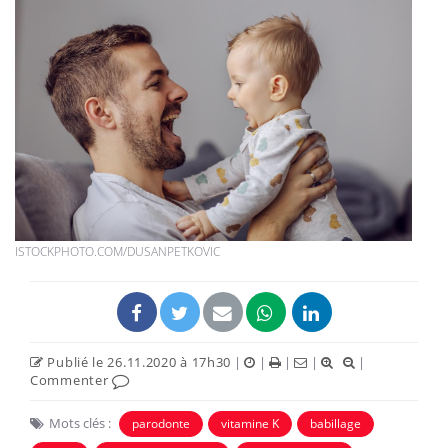
ISTOCKPHOTO.COM/DUSANPETKOVIC
Publié le 26.11.2020 à 17h30
|
|
|
|
|
Commenter
Mots clés :
parodonte
vitamine K
babillage