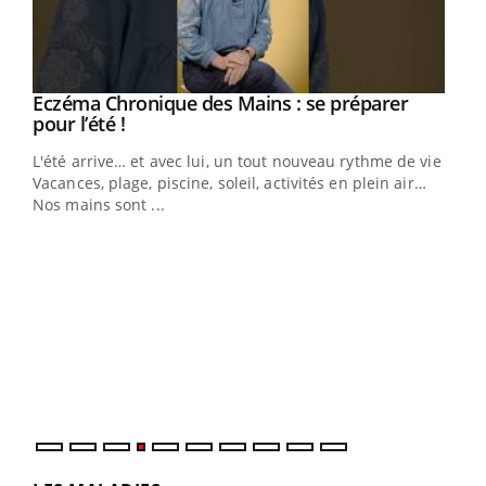
Eczéma Chronique des Mains : se préparer
Youtube
Youtube
pour l’été !
L'été arrive… et avec lui, un tout nouveau rythme de vie !
Vacances, plage, piscine, soleil, activités en plein air…
Nos mains sont ...
Dia
You
Le 
pers
ques