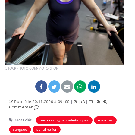
ISTOCKPHOTO.COM/MOTORTION
Publié le 20.11.2020 à 09h00
|
|
|
|
|
Commenter
Mots clés :
mesures hygiéno-diététiques
mesures
sangsue
spiruline fer