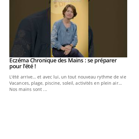
Eczéma Chronique des Mains : se préparer
Youtube
Youtube
pour l’été !
L'été arrive… et avec lui, un tout nouveau rythme de vie !
Vacances, plage, piscine, soleil, activités en plein air…
Nos mains sont ...
Dia
You
Le 
pers
ques