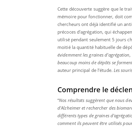
mut
air… Nos mains
défis, mais ...
sant
Cette découverte suggère que le trai
num
mémoire pour fonctionner, doit com
chercheurs ont déjà identifié un an
précoces d'agrégation, qui échappen
utilisé pendant seulement 5 jours ch
moitié la quantité habituelle de dép
évidemment les graines d'agrégation, 
beaucoup moins de dépôts se forment d
auteur principal de l’étude.
Les souri
Comprendre le déclen
“
Nos résultats suggèrent que nous dev
d'Alzheimer et rechercher des biomar
différents types de graines d'agrégat
comment ils peuvent être utilisés pour