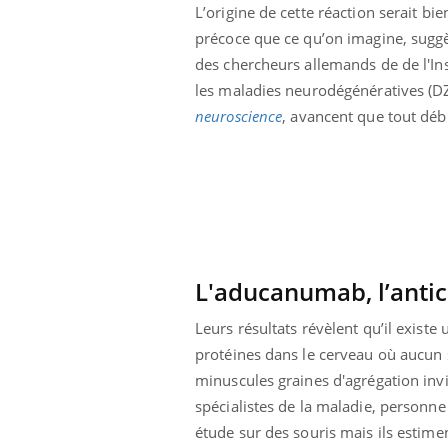
L’origine de cette réaction serait bie
précoce que ce qu’on imagine, sugg
des chercheurs allemands de de l'Ins
les maladies neurodégénératives (D
neuroscience
, avancent que tout déb
L'aducanumab, l’antic
Leurs résultats révèlent qu’il exist
protéines dans le cerveau où aucun
Youtube
 Mains : se
Diabète & Ramadan 2026
Un 
Youtube
You
outube
fac
minuscules graines d'agrégation invi
Le Ramadan approche, et, pour de
pré
spécialistes de la maladie, personne
un tout nouveau
nombreuses personnes atteintes de
étude sur des souris mais ils estim
Un 
lage, piscine,
diabète, c'est une période de questions, de