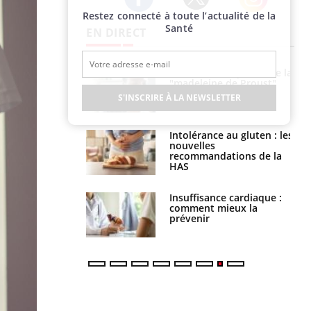
Restez connecté à toute l’actualité de la
Twitter
Facebook
Instagram
Santé
EN DIRECT
Cerveau : le mystère de la
Le décalage des horaires
"madeleine de Proust"
d'été : quel impact sur le
enfin expliqué
sommeil ?
S'INSCRIRE À LA NEWSLETTER
Intolérance au gluten : les
Grossesse : ces polluants
nouvelles
pourraient influencer le
recommandations de la
poids des enfants
HAS
Insuffisance cardiaque :
Autisme : pourquoi le
comment mieux la
cerveau reconnaît-il les
prévenir
visages autrement ?