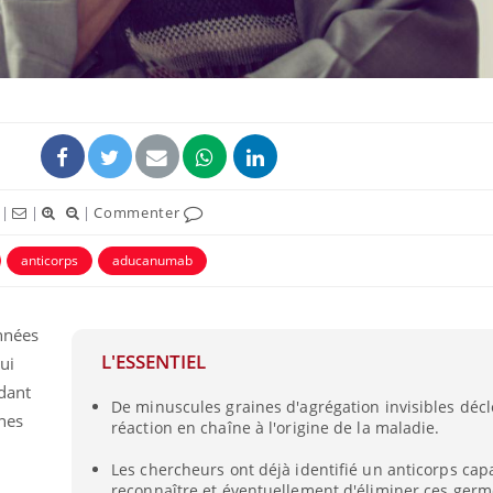
|
|
|
Commenter
anticorps
aducanumab
nnées
L'ESSENTIEL
ui
dant
De minuscules graines d'agrégation invisibles décl
nes
réaction en chaîne à l'origine de la maladie.
Les chercheurs ont déjà identifié un anticorps cap
reconnaître et éventuellement d'éliminer ces ger