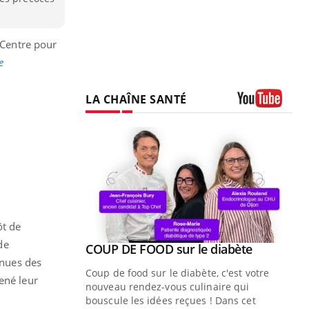
 Centre pour
e
LA CHAÎNE SANTÉ
Youtube
ôt de
de
Youtube
COUP DE FOOD sur le diabète
Quand l’entreprise mise sur le bien
Youtube
Youtube
Youtube
être global
nnues des
Coup de food sur le diabète, c'est votre
ené leur
"Les rendez-vous de la santé et de la
nouveau rendez-vous culinaire qui
qualité de vie au travail" de Pourquoi
bouscule les idées reçues ! Dans cet