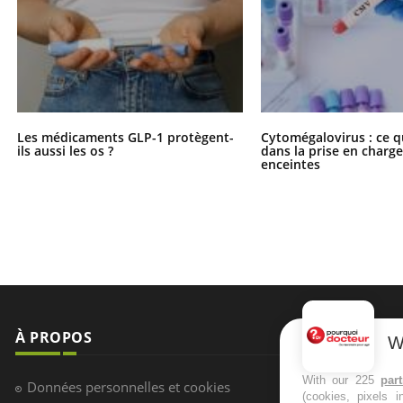
Les médicaments GLP-1 protègent-
Cytomégalovirus : ce q
ils aussi les os ?
dans la prise en char
enceintes
À PROPOS
NEWSLETT
W
Recevez toute
With our 225
par
Données personnelles et cookies
(cookies, pixels 
infos santé