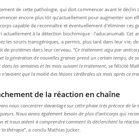
ualiste innove en matière de bilan de
é : l'utilisation d'un « jumeau
tement de cette pathologie, qui doit commencer avant le déclin d
érique » permet ...
mencer encore plus tôt qu’actuellement pour augmenter son effi
ticorps capable de reconnaître et éventuellement d'éliminer ces 
t actuellement à la détection biochimique : l'aducanumab. Cet an
ez les souris transgéniques, a permis, plus tard dans leur vie, de
ôt de protéines dans leur cerveau. “
Ce traitement aigu par anticor
et la génération de nouvelles graines prend un certain temps, de s
ans les semaines et les mois suivant le traitement
, se félicité Ma
s n'avaient que la moitié des lésions cérébrales six mois après ce tr
chement de la réaction en chaîne
ons nous concentrer davantage sur cette phase très précoce de la 
queurs. Nous avons également besoin de plus d'anticorps qui reco
ion et nous aident à comprendre comment ils déclenchent la réacti
 la thérapie
”, a conclu Mathias Jucker.