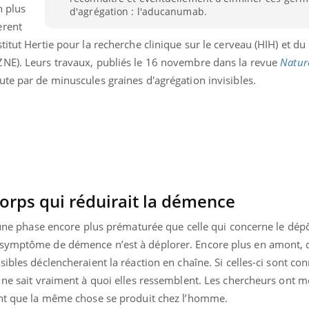
n plus
d'agrégation : l'aducanumab.
èrent
titut Hertie pour la recherche clinique sur le cerveau (HIH) et du
ZNE). Leurs travaux, publiés le 16 novembre dans la revue
Natur
ute par de minuscules graines d'agrégation invisibles.
orps qui réduirait la démence
e une phase encore plus prématurée que celle qui concerne le dép
 symptôme de démence n’est à déplorer. Encore plus en amont, 
« jumeau numérique » pour
tube
iliter l’accès à la médecine
sibles déclencheraient la réaction en chaîne. Si celles-ci sont co
Youtube
ventive
 ne sait vraiment à quoi elles ressemblent. Les chercheurs ont m
ent que la même chose se produit chez l’homme.
établissement lié à un groupe