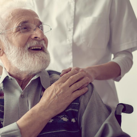
Comment gérer le
sommeil des enfants en
vacances ?
Bilan prévention : ce que
les kinés pourront
bientôt faire
TDAH : quel est ce
traitement autorisé aux
États-Unis ?