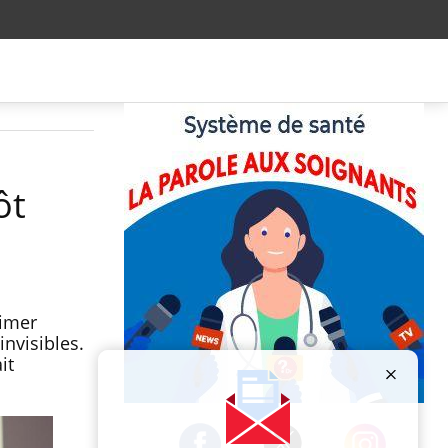
ôt
eimer
nvisibles.
it
Publicité