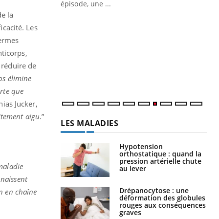
Docteur reçoivent Régis Blugeon, DRH et
épisode, une ...
directeur ...
e la
Ec
You
cacité. Les
quo
germes
Dan
ticorps,
der
 réduire de
com
et é
ps élimine
orte que
thias Jucker,
aitement aigu
.”
LES MALADIES
Hypotension
orthostatique : quand la
pression artérielle chute
maladie
au lever
nnaissent
Drépanocytose : une
on en chaîne
déformation des globules
rouges aux conséquences
graves