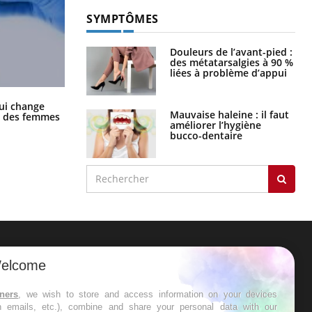
SYMPTÔMES
Douleurs de l’avant-pied :
des métatarsalgies à 90 %
liées à problème d’appui
La sieste empêche-t-elle de dormir
ui change
la nuit ?
Mauvaise haleine : il faut
ge des femmes
améliorer l’hygiène
bucco-dentaire
ER
elcome
s les semaines les meilleures
tners
, we wish to store and access information on your devices
in emails, etc.), combine and share your personal data with our