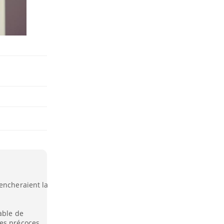
encheraient la
able de
mes précoces