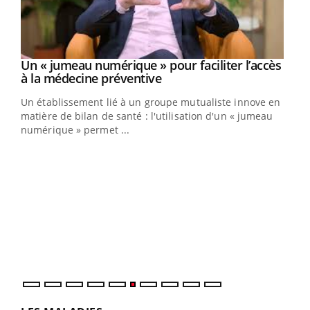
Un « jumeau numérique » pour faciliter l’accès
Youtube
Youtube
à la médecine préventive
Un établissement lié à un groupe mutualiste innove en
e
matière de bilan de santé : l'utilisation d'un « jumeau
numérique » permet ...
COU
You
Coup
vous
épis