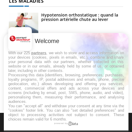
LES MALADIES
Hypotension orthostatique : quand la
pression artérielle chute au lever
Welcome
Drépanocytose : une déformation des
globules rouges aux conséquences
graves
With our 225
partners
, we wish to store and access information on
your devices (cookies, pixels in emails, etc.), combine and share
your personal data with our partners, whether collected on this
website or in our emails, already held by some of us, or obtained
Maladie de Charcot (Sclérose latérale
later, including in other contexts.
amyotrophique)
Processing this data (identifiers, browsing, preferences, purchases,
loyalty programs, IP, postal addresses and emails, phone, precise
geolocation, etc.) allows developing and offering you services,
content, commercial offers and ads across your devices and
screens (including by email, post, SMS, phone, audio, and video),
personalising them, measuring their performance, and analysing
audiences.
You can "accept all" and withdraw your consent at any time via the
"cookies" footer link
. You can also "set detailed preferences" and
object to processing activities not subject to consent. These
choices remain valid for 6 months.
powered by