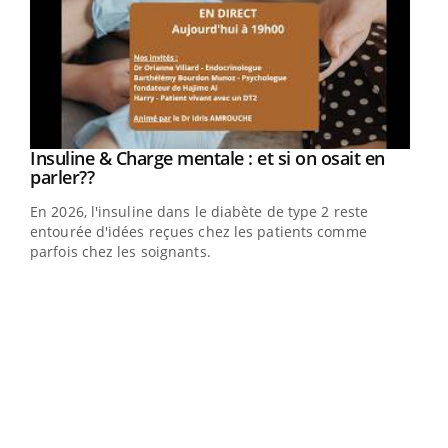
Youtube
Insuline & Charge mentale : et si on osait en
Youtube
Youtube
parler??
En 2026, l'insuline dans le diabète de type 2 reste
entourée d'idées reçues chez les patients comme
parfois chez les soignants.
Ecz
You
pour
L'ét
Vaca
Nos 