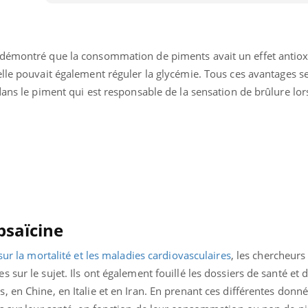
 démontré que la consommation de piments avait un effet antiox
elle pouvait également réguler la glycémie. Tous ces avantages s
dans le piment qui est responsable de la sensation de brûlure lor
psaïcine
Youtube
bète & Ramadan 2026
Un « jumeau numériq
tube
Youtube
sur la mortalité et les maladies cardiovasculaires
, les chercheurs
faciliter l’accès à la 
Ramadan approche, et, pour de
Youtube
sur le sujet. Ils ont également fouillé les dossiers de santé et 
préventive
breuses personnes atteintes de
en Chine, en Italie et en Iran. En prenant ces différentes donnée
Un établissement lié à u
ète, c'est une période de questions, de