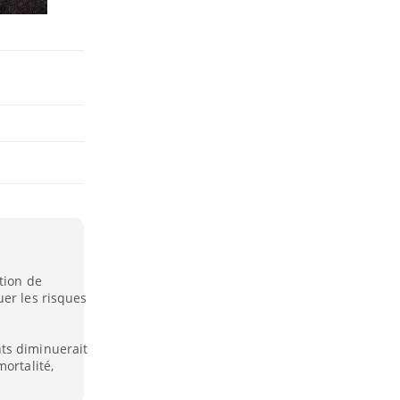
tion de
uer les risques
ts diminuerait
ortalité,