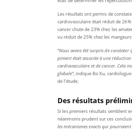
était de déterminer les répercussio
ez les soignants.
soleil, activités en plein air… Nos mains
défi
sont ...
Les résultats ont permis de constat
cardiovasculaire était réduit de 26
cancer chute de 23% chez les amateur
vu réduit de 25% chez les mangeurs
“
Nous avons été surpris de constater
piment était associée à une réduction
cardiovasculaire et de cancer. Cela m
globale”
, indique Bo Xu, cardiologue 
de l’étude.
Des résultats préli
Si les premiers résultats semblent 
néanmoins prudent sur ces conclusio
les mécanismes exacts qui pourraient 