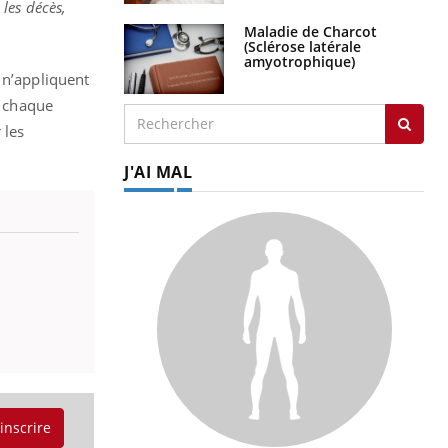
les décès,
Maladie de Charcot
(Sclérose latérale
amyotrophique)
 n’appliquent
r chaque
 les
J'AI MAL
'inscrire