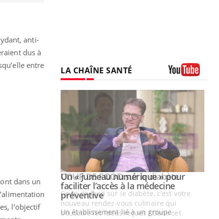
ydant, anti-
eraient dus à
squ’elle entre
LA CHAÎNE SANTÉ
Youtube
Youtube
ue » pour
COUP DE FOOD sur le diabète
Youtube
 ont dans un
médecine
Coup de food sur le diabète, c'est votre
d’alimentation
nouveau rendez-vous culinaire qui
s, l’objectif
n groupe
bouscule les idées reçues ! Dans cet