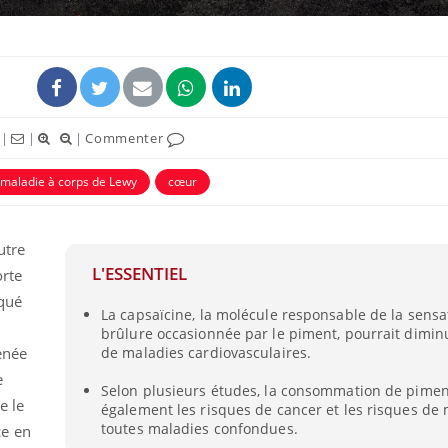
|
|
|
Commenter
maladie à corps de Lewy
cœur
utre
L'ESSENTIEL
orte
iqué
La capsaïcine, la molécule responsable de la sensa
brûlure occasionnée par le piment, pourrait dimin
enée
de maladies cardiovasculaires.
e
Selon plusieurs études, la consommation de pimen
e le
également les risques de cancer et les risques de m
toutes maladies confondues.
ce en