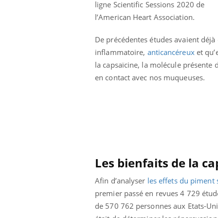
ligne Scientific Sessions 2020 de
l’American Heart Association.
De précédentes études avaient déjà
inflammatoire,
anticancéreux
et qu’
la capsaïcine, la molécule présente 
en contact avec nos muqueuses.
Les bienfaits de la ca
ale : et si on
Eczéma Chronique des Mains : se
Dia
Youtube
You
Afin d’analyser
les effets du piment 
ube
Youtube
préparer pour l’été !
Le 
premier passé en revues 4 729 études 
 diabète de type 2
L'été arrive… et avec lui, un tout nouveau
nom
de 570 762 personnes aux Etats-Unis, 
ues chez les
rythme de vie ! Vacances, plage, piscine,
diab