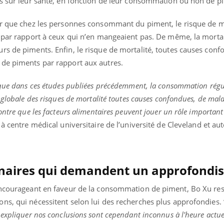
ns sur leur santé, en fonction de leur consommation ou non de p
mutualiste innove en mat
s, mais ...
santé : l'utilisation d'un 
numérique » permet ...
er que chez les personnes consommant du piment, le risque de m
% par rapport à ceux qui n’en mangeaient pas. De même, la morta
s de piments. Enfin, le risque de mortalité, toutes causes confo
 de piments par rapport aux autres.
 que dans ces études publiées précédemment, la consommation régu
 globale des risques de mortalité toutes causes confondues, de mal
ontre que les facteurs alimentaires peuvent jouer un rôle important
à centre médical universitaire de l’université de Cleveland et aut
minaires qui demandent un approfond
encourageant en faveur de la consommation de piment, Bo Xu res
ns, qui nécessitent selon lui des recherches plus approfondies. 
expliquer nos conclusions sont cependant inconnus à l'heure actuell