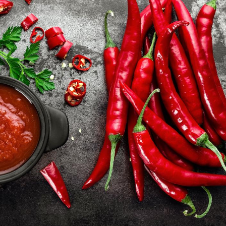
Fortes chaleurs :
Grossess
pourquoi le risque de
que dit 
noyade grimpe-t-il ?
Le Viagra pourrait-il
Le smart
freiner la propagation du
l'appren
cancer ?
lecture 
Pourquoi manger moins
Mordue 
de protéines pourrait
vacances
finalement être bénéfique
le coma