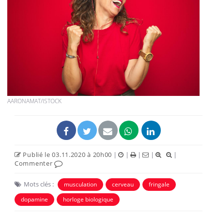
AARONAMAT/ISTOCK
Publié le 03.11.2020 à 20h00
|
|
|
|
|
Commenter
Mots clés :
musculation
cerveau
fringale
dopamine
horloge biologique