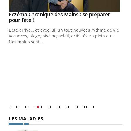
Eczéma Chronique des Mains : se préparer
Youtube
Youtube
pour l’été !
L'été arrive… et avec lui, un tout nouveau rythme de vie !
Vacances, plage, piscine, soleil, activités en plein air…
Nos mains sont ...
Dia
You
Le 
pers
ques
LES MALADIES