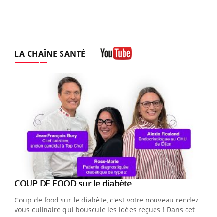
LA CHAÎNE SANTÉ
Youtube
Youtube
cès
COUP DE FOOD sur le diabète
Youtube
Coup de food sur le diabète, c'est votre nouveau rendez-
 en
vous culinaire qui bouscule les idées reçues ! Dans cet