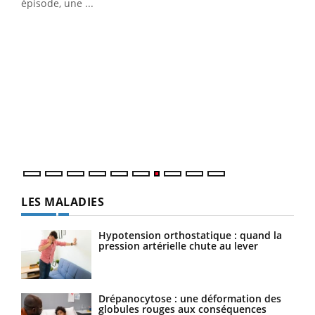
u
épisode, une ...
Qua
You
"Les
trav
DRH 
LES MALADIES
Hypotension orthostatique : quand la
pression artérielle chute au lever
Drépanocytose : une déformation des
globules rouges aux conséquences