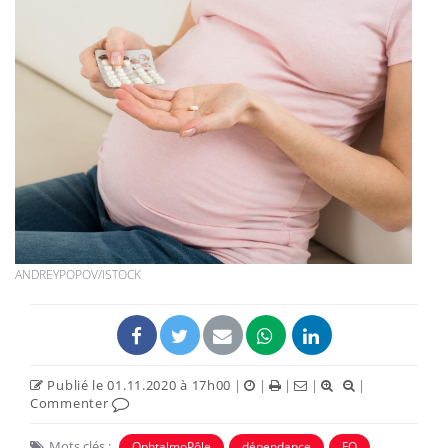
ANDREYPOPOV/ISTOCK
Publié le 01.11.2020 à 17h00
|
|
|
|
|
Commenter
Mots clés :
OphtalmoPôle
dépendance
FO