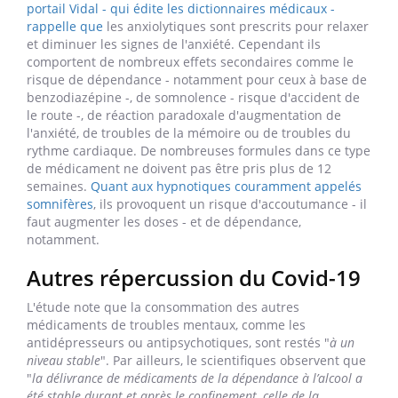
portail Vidal - qui édite les dictionnaires médicaux -
rappelle que
les anxiolytiques sont prescrits pour relaxer
et diminuer les signes de l'anxiété. Cependant ils
comportent de nombreux effets secondaires comme le
risque de dépendance - notamment pour ceux à base de
benzodiazépine -, de somnolence - risque d'accident de
le route -, de réaction paradoxale d'augmentation de
l'anxiété, de troubles de la mémoire ou de troubles du
rythme cardiaque. De nombreuses formules dans ce type
de médicament ne doivent pas être pris plus de 12
semaines.
Quant aux hypnotiques couramment appelés
somnifères
, ils provoquent un risque d'accoutumance - il
faut augmenter les doses - et de dépendance,
notamment.
Autres répercussion du Covid-19
L'étude note que la consommation des autres
médicaments de troubles mentaux, comme les
antidépresseurs ou antipsychotiques, sont restés "
à un
niveau stable
". Par ailleurs, le scientifiques observent que
"
la délivrance de médicaments de la dépendance à l’alcool a
été stable durant et après le confinement, celle de la