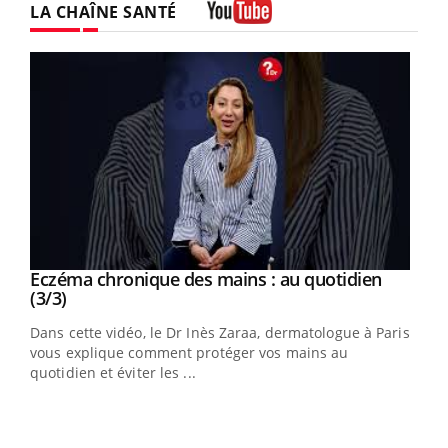
LA CHAÎNE SANTÉ
Youtube
Youtube
al
Eczéma chronique des mains : au quotidien
Youtube
Youtube
(3/3)
au
Dans cette vidéo, le Dr Inès Zaraa, dermatologue à Paris,
,
vous explique comment protéger vos mains au
quotidien et éviter les ...