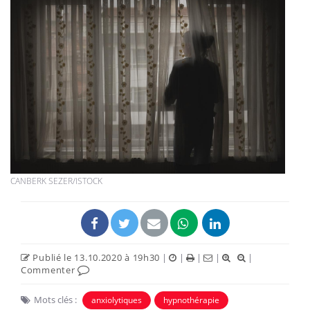
CANBERK SEZER/ISTOCK
Publié le 13.10.2020 à 19h30
|
|
|
|
|
Commenter
Mots clés :
anxiolytiques
hypnothérapie