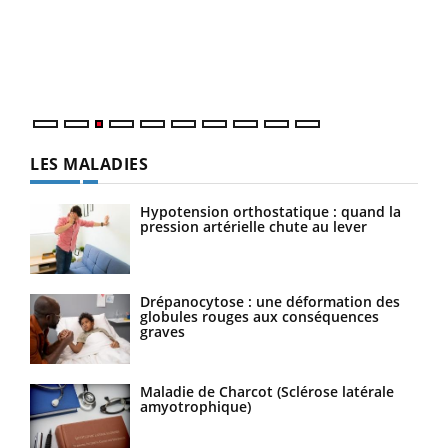
L'ét
Vaca
Nos 
LES MALADIES
Hypotension orthostatique : quand la
pression artérielle chute au lever
Drépanocytose : une déformation des
globules rouges aux conséquences
graves
Maladie de Charcot (Sclérose latérale
amyotrophique)