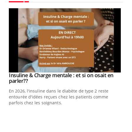
Youtube
Youtube
Insuline & Charge mentale : et si on osait en
Youtube
Youtube
parler??
En 2026, l'insuline dans le diabète de type 2 reste
entourée d'idées reçues chez les patients comme
parfois chez les soignants.
Ecz
You
pour