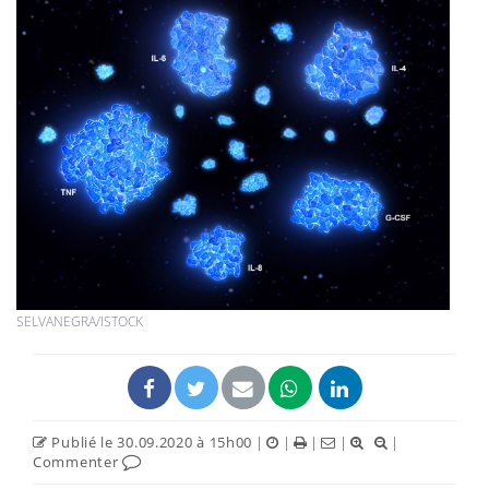
SELVANEGRA/ISTOCK
Publié le 30.09.2020 à 15h00
|
|
|
|
|
Commenter