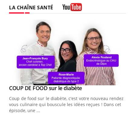
LA CHAÎNE SANTÉ
Youtube
Youtube
Yout
COUP DE FOOD sur le diabète
Quand l’entreprise mise sur le bien être global
Youtube
Youtube
Coup de food sur le diabète, c'est votre nouveau rendez-
"Les rendez-vous de la santé et de la qualité de vie au
vous culinaire qui bouscule les idées reçues ! Dans cet
travail" de Pourquoi Docteur reçoivent Régis Blugeon,
épisode, une ...
DRH et directeur ...