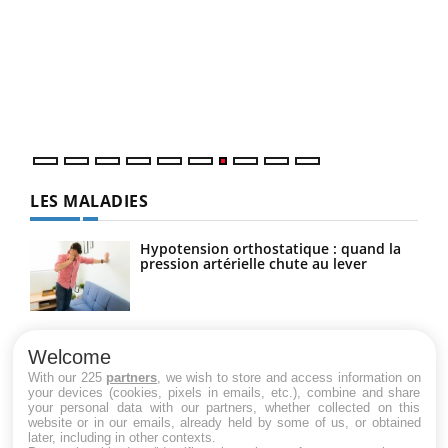
Ecz
You
(3/3
Dans
vous
quot
LES MALADIES
Hypotension orthostatique : quand la
pression artérielle chute au lever
Drépanocytose : une déformation des
globules rouges aux conséquences
Welcome
graves
With our 225
partners
, we wish to store and access information on
your devices (cookies, pixels in emails, etc.), combine and share
your personal data with our partners, whether collected on this
website or in our emails, already held by some of us, or obtained
Maladie de Charcot (Sclérose latérale
later, including in other contexts.
amyotrophique)