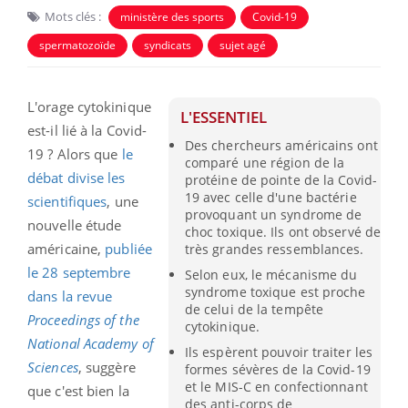
Mots clés :
ministère des sports
Covid-19
spermatozoïde
syndicats
sujet agé
L'orage cytokinique
L'ESSENTIEL
est-il lié à la Covid-
Des chercheurs américains ont
19 ? Alors que
le
comparé une région de la
débat divise les
protéine de pointe de la Covid-
19 avec celle d'une bactérie
scientifiques
, une
provoquant un syndrome de
nouvelle étude
choc toxique. Ils ont observé de
américaine,
publiée
très grandes ressemblances.
le 28 septembre
Selon eux, le mécanisme du
syndrome toxique est proche
dans la revue
de celui de la tempête
Proceedings of the
cytokinique.
National Academy of
Ils espèrent pouvoir traiter les
Sciences
, suggère
formes sévères de la Covid-19
et le MIS-C en confectionnant
que c'est bien
la
des anti-corps de