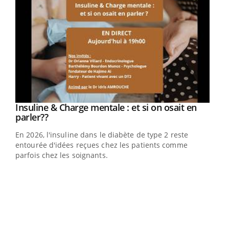
Youtube
Insuline & Charge mentale : et si on osait en
Youtube
Youtube
parler??
En 2026, l'insuline dans le diabète de type 2 reste
entourée d'idées reçues chez les patients comme
parfois chez les soignants.
Ecz
You
pour
L'ét