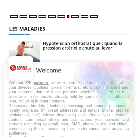
LES MALADIES
Hypotension orthostatique : quand la
pression artérielle chute au lever
Welcome
Drépanocytose : une déformation des
globules rouges aux conséquences
graves
With our 225
partners
, we wish to store and access information on
your devices (cookies, pixels in emails, etc.), combine and share
your personal data with our partners, whether collected on this
website or in our emails, already held by some of us, or obtained
Maladie de Charcot (Sclérose latérale
later, including in other contexts.
amyotrophique)
Processing this data (identifiers, browsing, preferences, purchases,
loyalty programs, IP, postal addresses and emails, phone, precise
geolocation, etc.) allows developing and offering you services,
content, commercial offers and ads across your devices and
screens (including by email, post, SMS, phone, audio, and video),
personalising them, measuring their performance, and analysing
audiences.