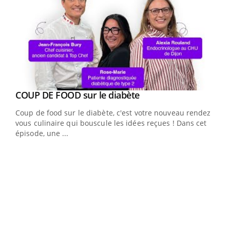
Youtube
cès
COUP DE FOOD sur le diabète
Youtube
Coup de food sur le diabète, c'est votre nouveau rendez-
 en
vous culinaire qui bouscule les idées reçues ! Dans cet
u
épisode, une ...
Qua
You
"Les
trav
DRH 