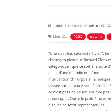
Publié le 13.09.2020 à 18h00
|
|
Mots clés :
PCSK9
placenta
"Une cicatrice, cela reste à vie !". Le
chirurgien plastique Richard Zloto e
catégorique : que ce soit à la suite d
e empêche-t-elle
Fortes chaleurs :
plaie, d'une maladie ou d'une
 la nuit ?
pourquoi le risque de
noyade grimpe-t-il ?
intervention chirurgicale, la marque
laissée sur la peau y sera éternelle.
ce n'est pas une raison pour ne pas 
 fin du comprimé
Le Viagra pourrait-il
jours se profile-t-
freiner la propagation du
préoccuper. Outre le problème esth
n ?
cancer ?
qu'elles peuvent représenter, les