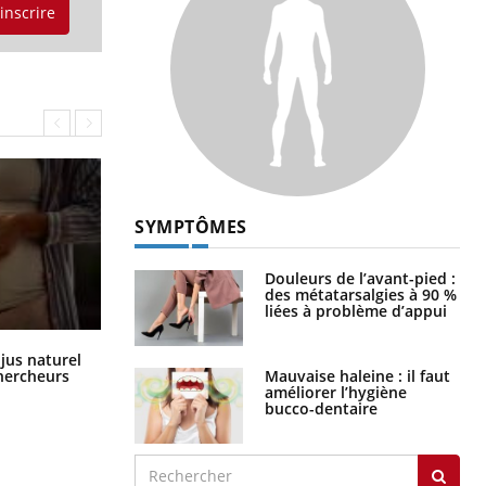
'inscrire
SYMPTÔMES
Douleurs de l’avant-pied :
des métatarsalgies à 90 %
liées à problème d’appui
Comment oublier les écrans en
 jus naturel
vacances ?
Mauvaise haleine : il faut
chercheurs
améliorer l’hygiène
bucco-dentaire