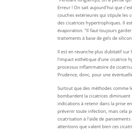
Erreur ! On sait aujourd'hui que c'es
couches extérieures qui stipule les 
des cicatrices hypertrophiques. Il e
Youtube
 Mains : se
Diabète & Ramadan 2026
Un 
Youtube
You
évaporation. "Il faut toujours garder
outube
fac
traitements à base de gels de silicon
Le Ramadan approche, et, pour de
pré
un tout nouveau
nombreuses personnes atteintes de
Un 
lage, piscine,
diabète, c'est une période de questions, de
Il est en revanche plus dubitatif sur
mut
air… Nos mains
défis, mais ...
l'impact esthétique d'une cicatrice
sant
processus inflammatoire de cicatrisa
num
Prudence, donc, pour une éventuelle
Surtout que des méthodes comme le l
bombardent la cicatrices diminuent l
indications à retenir dans la prise en
prévenir toute infection, mais cela 
cicatrisation à l'aide de pansements
attentions que valent bien ces cicatr