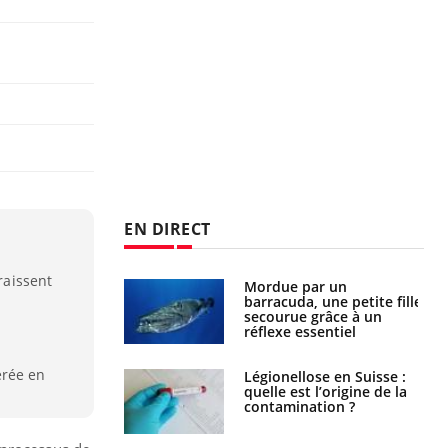
EN DIRECT
raissent
par un
Comment gérer le
a, une petite fille
sommeil des enfants en
e grâce à un
vacances ?
essentiel
érée en
lose en Suisse :
Bilan prévention : ce que
st l’origine de la
les kinés pourront
nation ?
bientôt faire