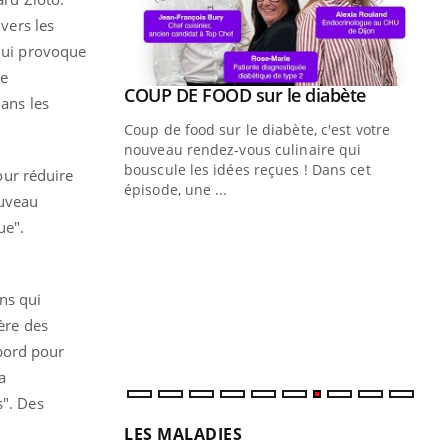
 vers les
 qui provoque
te
Youtube
 diabète
dans les
e, c'est votre
naire qui
 ! Dans cet
pour réduire
ouveau
Quand l’entreprise mise sur le bien
Ec
ue".
Youtube
You
Youtube
être global
quo
"Les rendez-vous de la santé et de la
Dan
ns qui
qualité de vie au travail" de Pourquoi
der
Docteur reçoivent Régis Blugeon, DRH et
com
ère des
directeur ...
et é
abord pour
a
s". Des
LES MALADIES