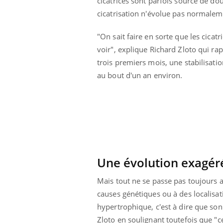
cicatrices sont parfois source de d
 votre ventre
Pourquoi manger moins
cicatrisation n'évolue pas normalem
l les premiers
de protéines pourrait
 vos vacances ?
finalement être bénéfique
"On sait faire en sorte que les cicatr
voir", explique Richard Zloto qui rap
trois premiers mois, une stabilisatio
au bout d'un an environ.
Une évolution exagéré
Mais tout ne se passe pas toujours au
causes génétiques ou à des localisat
hypertrophique, c'est à dire que son
Zloto en soulignant toutefois que "ce