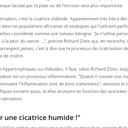
rque laissée par la plaie ou de l'incision sera plus importante.
trisation, c'est la cicatrise chéloïde. Apparemment très liée à des
 dans les populations africaines et asiatiques qui l'utilisent parfo
 parfois considérée comme une tumeur bénigne. "Je n'utilise per
 la peur du cancer ...", précise Richard Zloto qui, en revanche, i
'arrangent jamais, c'est à dire sue le processus de cicatrisation de
ue de croître.
s hypertrophiques ou chéloïdes, il faut, selon Richard Zloto, tou
isation est un processus inflammatoire. "Quand il connait une m
diminuent l'inflammation sont de bons traitements", annonce le c
fiques existent aussi, et elles évoluent en fonction des avancées 
catrisation.
er une cicatrice humide !"
fallait sécher une plaie pour qu'elle cicatrise bien, raconte Rich