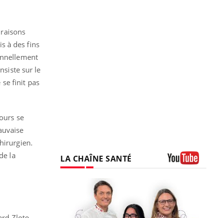
 raisons
is à des fins
sonnellement
nsiste sur le
 se finit pas
jours se
auvaise
hirurgien.
de la
LA CHAÎNE SANTÉ
Youtube
ard Zloto.