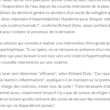
t l'évaporation de l'eau depuis les couches intérieures de la peau
cellules du derme et génère la sécrétion d'un excès de collagène
st donc important d'imperméabiliser l'épiderme pour bloquer cet
« jumeau numérique » pour
COUP DE FOOD sur le
tube
Youtube
 une cicatrice humide !", confirme Richard Zloto, assez confiant 
iliter l’accès à la médecine
e pour contenir le processus de cicatrisation.
Youtube
Coup de food sur le diabèt
ventive
nouveau rendez-vous culi
établissement lié à un groupe
bouscule les idées reçues
 la solution qui consiste à réaliser une intervention chirurgicale 
ualiste innove en matière de bilan de
épisode, une ...
 hypertrophique: "Si on opère, on se retrouve en présence d'un n
é : l'utilisation d'un « jumeau
tion qui peut évoluer à son tour vers une cicatrice hypertrophiq
érique » permet ...
 nouvelle intervention sur une cicatrice.
aser sont désormais "efficaces", selon Richard Zloto. "Ces rayo
a réaction inflammatoire", explique-t-il en insistant sur la premi
 charge des cicatrices, traiter tout de suite ! "C'est nécessaire d'
permet aussi, notamment lorsqu'il n'y a pas de suture, de
diriger
l
 et en évitant qu'elle contrarie des zones de tension des membre
ices qui ne disparaîtront jamais !