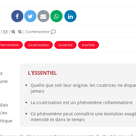
|
|
|
Commenter
intervention
cicatrisation
cicatrice
trachée
L'ESSENTIEL
st
'une
Quelle que soit leur origine, les cicatrices ne dispa
Grossesse et chaleur : ce
Mordue 
jamais
que dit la science
barracud
secouru
réflexe 
La cicatrisation est un phénomène inflammatoire
 Mais
s'en
Ce phénomène peut connaître une évolution exag
Le smartphone nuit-il à
Légionel
l'apprentissage de la
quelle e
intensité et dans le temps
étique
lecture ?
contami