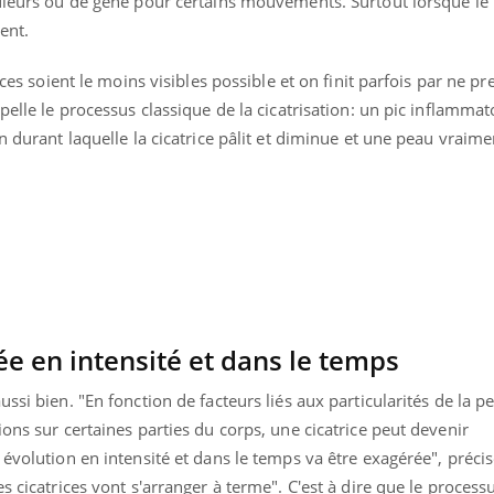
ouleurs ou de gêne pour certains mouvements. Surtout lorsque le
Mordue par une tique en
Allergie
ent.
vacances, elle reste dans
une nou
le coma pendant 42 jours
les réac
ices soient le moins visibles possible et on finit parfois par ne pr
pelle le processus classique de la cicatrisation: un pic inflammat
n durant laquelle la cicatrice pâlit et diminue et une peau vraime
e en intensité et dans le temps
ssi bien. "En fonction de facteurs liés aux particularités de la p
ions sur certaines parties du corps, une cicatrice peut devenir
 évolution en intensité et dans le temps va être exagérée", préci
s cicatrices vont s'arranger à terme". C'est à dire que le process