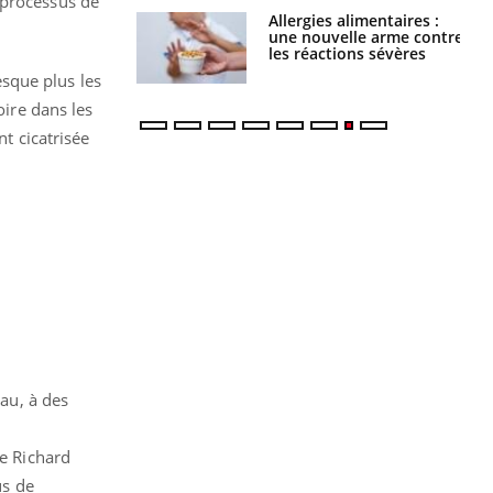
 processus de
s alimentaires :
TDAH : quel est ce
velle arme contre
traitement autorisé aux
tions sévères
États-Unis ?
esque plus les
oire dans les
nt cicatrisée
eau, à des
se Richard
us de