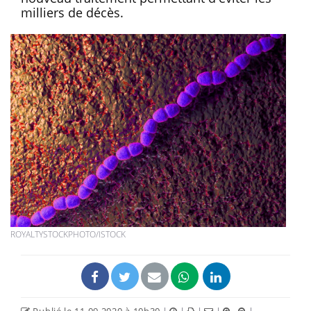
milliers de décès.
ROYALTYSTOCKPHOTO/ISTOCK
Publié le 11.09.2020 à 10h30
|
|
|
|
|