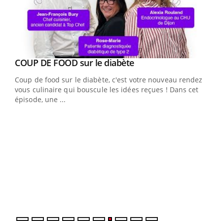
Youtube
cès
COUP DE FOOD sur le diabète
Youtube
Coup de food sur le diabète, c'est votre nouveau rendez-
 en
vous culinaire qui bouscule les idées reçues ! Dans cet
u
épisode, une ...
Qua
You
"Les
trav
DRH 