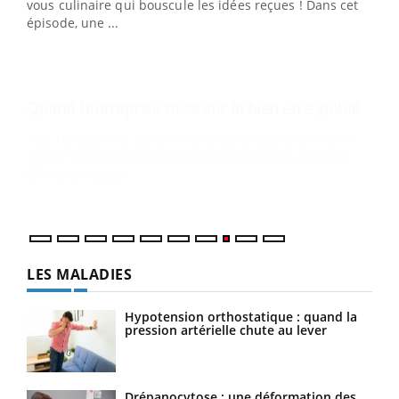
vous culinaire qui bouscule les idées reçues ! Dans cet
travail" de Pourquoi Docteur reçoivent Régis Blugeon,
épisode, une ...
DRH et directeur ...
Ecz
You
(3/3
Dans
vous
quot
LES MALADIES
Hypotension orthostatique : quand la
pression artérielle chute au lever
Drépanocytose : une déformation des