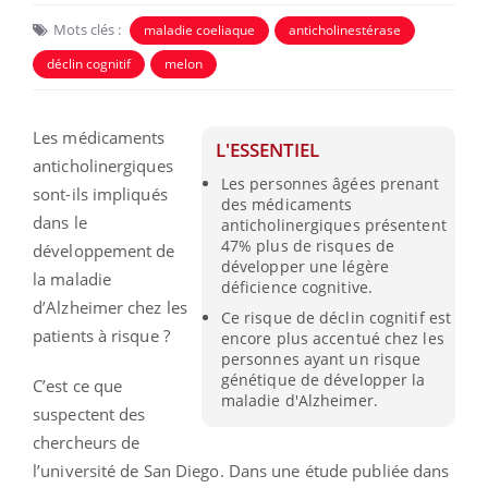
Mots clés :
maladie coeliaque
anticholinestérase
déclin cognitif
melon
Les médicaments
L'ESSENTIEL
anticholinergiques
Les personnes âgées prenant
sont-ils impliqués
des médicaments
dans le
anticholinergiques présentent
47% plus de risques de
développement de
développer une légère
la maladie
déficience cognitive.
d’Alzheimer chez les
Ce risque de déclin cognitif est
patients à risque ?
encore plus accentué chez les
personnes ayant un risque
génétique de développer la
C’est ce que
maladie d'Alzheimer.
suspectent des
chercheurs de
l’université de San Diego. Dans une étude publiée dans