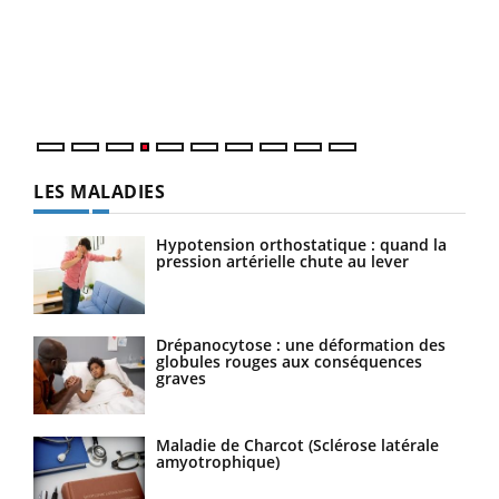
Le 
pers
ques
LES MALADIES
Hypotension orthostatique : quand la
pression artérielle chute au lever
Drépanocytose : une déformation des
globules rouges aux conséquences
graves
Maladie de Charcot (Sclérose latérale
amyotrophique)