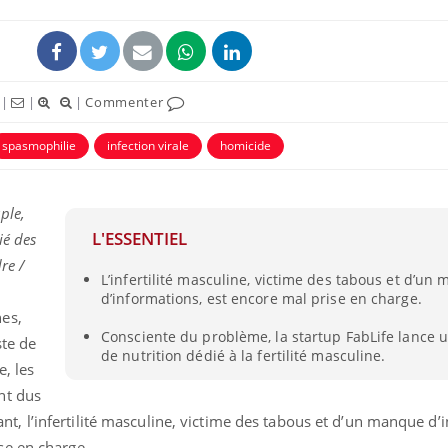
|
|
|
Commenter
spasmophilie
infection virale
homicide
ple,
L'ESSENTIEL
ié des
re /
L’infertilité masculine, victime des tabous et d’un
Le Viagra pourrait-il
Le smart
d’informations, est encore mal prise en charge.
freiner la propagation du
l'appren
cancer ?
lecture 
es,
Consciente du problème, la startup FabLife lance
ste de
de nutrition dédié à la fertilité masculine.
, les
Pourquoi manger moins
Mordue 
de protéines pourrait
vacances
nt dus
finalement être bénéfique
le coma
 l’infertilité masculine, victime des tabous et d’un manque d’
se en charge.