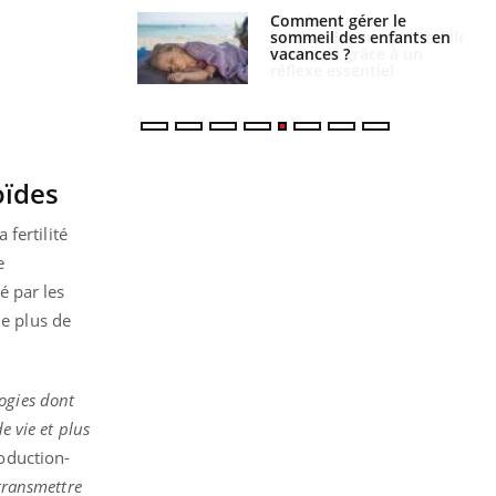
par un
Comment gérer le
a, une petite fille
sommeil des enfants en
e grâce à un
vacances ?
essentiel
oïdes
fertilité
e
é par les
de plus de
ogies dont
e vie et plus
roduction-
transmettre