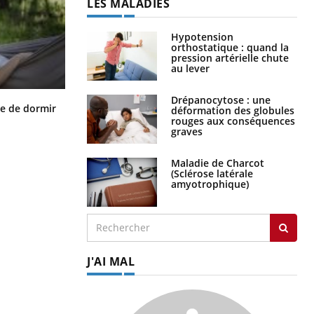
LES MALADIES
Hypotension
orthostatique : quand la
pression artérielle chute
au lever
Drépanocytose : une
VIH : la fin du comprimé tous les
le de dormir
déformation des globules
jours se profile-t-elle enfin ?
rouges aux conséquences
graves
Maladie de Charcot
(Sclérose latérale
amyotrophique)
J'AI MAL