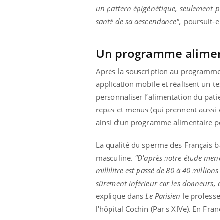
un pattern épigénétique, seulement part
santé de sa descendance",
poursuit-el
Un programme alimen
Après la souscription au programme,
application mobile et réalisent un t
personnaliser l’alimentation du pat
repas et menus (qui prennent aussi 
ainsi d’un programme alimentaire pe
La qualité du sperme des Français ba
masculine.
"D'après notre étude men
millilitre est passé de 80 à 40 million
sûrement inférieur car les donneurs, e
explique dans
Le Parisien
le professe
Ins
You
l'hôpital Cochin (Paris XIVe). En Fr
osa