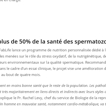
Grossesse et chaleur : ce
Mordue 
que dit la science
barracud
secouru
réflexe 
plus de 50% de la santé des spermatoz
abLife lance un programme de nutrition personnalisée dédié à la 
des menées sur le rôle du stress oxydatif, de la nutrigénétique, d
acteurs environnementaux sur la qualité spermatique. Recommand
ns le cadre d'un essai clinique, le projet vise une amélioration 
 au bout de quatre mois.
ent en moins bonne santé que le reste de la population. Les pathol
rès majoritairement en liens directs et indirects avec leurs styles d
xplique le Pr. Rachel Levy, chef du service de Biologie de la rep
Un homme en mauvaise santé, notamment cardio-métabolique, va 