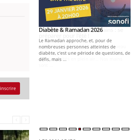
Youtube
 Mains : se
Diabète & Ramadan 2026
Youtube
outube
Le Ramadan approche, et, pour de
 un tout nouveau
nombreuses personnes atteintes de
plage, piscine,
diabète, c'est une période de questions, de
 air… Nos mains
défis, mais ...
Un
You
fac
pr
'inscrire
Un 
mut
san
num