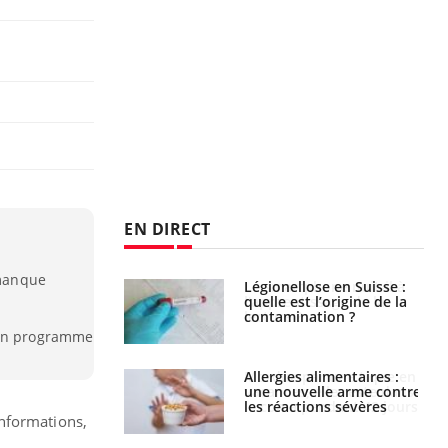
EN DIRECT
 manque
phone nuit-il à
Légionellose en Suisse :
tissage de la
quelle est l’origine de la
?
contamination ?
 un programme
par une tique en
Allergies alimentaires :
, elle reste dans
une nouvelle arme contre
 pendant 42 jours
les réactions sévères
informations,