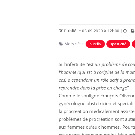
Publié le 03.09.2020 à 12h00
|
|
Mots clés :
nutella
spasticité
Si l'infertilité
"est un problème de cou
l’homme (qui est à l’origine de la moit
cas) a cependant un rôle actif à prend
icaments GLP-1
VIH : la fin du comprimé
reprendre dans la prise en charge".
-ils aussi les os
tous les jours se profile-t-
elle enfin ?
Comme le souligne François Olivenn
gynécologue obstétricien et spéciali
la procréation médicalement assistée
lovirus : ce qui
Pourquoi votre ventre
ans la prise en
gâche-t-il les premiers
problèmes de procréation sont auta
des femmes
jours de vos vacances ?
aux femmes qu’aux hommes. Pourtant,
s
est encore beaucoup moins bien pri