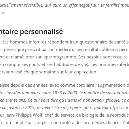
iellement réversible, qui aura un effet négatif sur sa fertilité mais
le.
taire personnalisé
 les hommes infertiles répondent à un questionnaire de santé s
est génétique prescrit par un médecin. Les résultats obtenus per
ient et d’améliorer son spermogramme. Ses besoins sont ensuite 
en compte ses goûts et ses habitudes de vie). Les hommes infert
rsonnalisé chaque semaine sur leur application.
isse depuis des années, avec comme corolaire l’augmentation de l
ée chez des donneurs entre 1973 et 2000, le nombre de spermatozo
s en trente ans. Ce qui veut dire que dans la population globale, ce c
ux, jusqu'en 2015, devaient être déjà pères pour pouvoir offrir leu
ur Jean-Philippe Wolf, chef du service de biologie de la reproduc
uline & Charge mentale : et si on
tube
ance, un couple sur cinq est confronté à des problèmes de procréa
Youtube
it en parler??