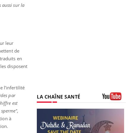
 aussi sur la
ur leur
mettent de
traduits en
iles disposent
’infertilité
ïdes par
LA CHAÎNE SANTÉ
hiffre est
Youtube
r sperme",
tion à
tion.