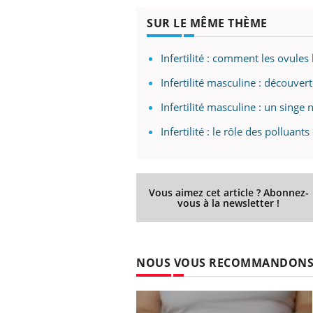
En 2
SUR LE MÊME THÈME
rest
pat
Infertilité : comment les ovule
 Mains :
Carence en fer : comprendre pour
Youtube
Youtube
Youtube
prévenir
Infertilité masculine : découver
aciles à aborder...
Fatigue, irritabilité, brouillard mental ou
Infertilité masculine : un singe 
poser des
même alopécie… Les symptômes de la
Infertilité : le rôle des polluant
'un proche c'est
carence en fer sont multiples ce qui la rend
...
Vous aimez cet article ? Abonnez-
vous à la newsletter !
NOUS VOUS RECOMMANDON