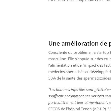
e empêche-t-elle
Fortes chaleurs :
 la nuit ?
pourquoi le risque de
noyade grimpe-t-il ?
Une amélioration de 
Consciente du problème, la startup F
masculine. Elle s’appuie sur des étu
l’alimentation et de l’impact des f
médecins spécialisés et développé da
50% de la santé des spermatozoïdes
"Les hommes infertiles sont généralem
souffrent notamment ces patients sont t
particulièrement leur alimentation",
e
CECOS de l’hôpital Tenon (AP-HP).
"