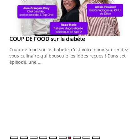
Youtube
cès
COUP DE FOOD sur le diabète
Youtube
Coup de food sur le diabète, c'est votre nouveau rendez-
 en
vous culinaire qui bouscule les idées reçues ! Dans cet
u
épisode, une ...
Qua
You
"Les
trav
DRH 