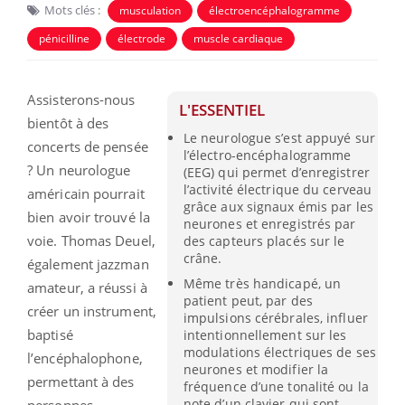
Mots clés :
musculation
électroencéphalogramme
pénicilline
électrode
muscle cardiaque
Assisterons-nous
L'ESSENTIEL
bientôt à des
Le neurologue s’est appuyé sur
concerts de pensée
l’électro-encéphalogramme
? Un neurologue
(EEG) qui permet d’enregistrer
l’activité électrique du cerveau
américain pourrait
grâce aux signaux émis par les
bien avoir trouvé la
neurones et enregistrés par
voie. Thomas Deuel,
des capteurs placés sur le
crâne.
également jazzman
Même très handicapé, un
amateur, a réussi à
patient peut, par des
créer un instrument,
impulsions cérébrales, influer
baptisé
intentionnellement sur les
modulations électriques de ses
l’encéphalophone,
neurones et modifier la
permettant à des
fréquence d’une tonalité ou la
note d’un clavier qui sont
personnes