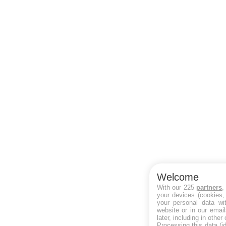
Welcome
With our 225
partners
,
your devices (cookies,
your personal data wit
website or in our emai
later, including in other
Processing this data (i