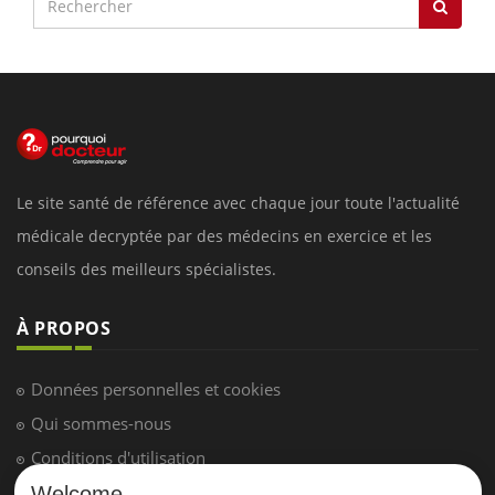
Le site santé de référence avec chaque jour toute l'actualité
médicale decryptée par des médecins en exercice et les
conseils des meilleurs spécialistes.
À PROPOS
Données personnelles et cookies
Qui sommes-nous
Conditions d'utilisation
Plan du site
Welcome