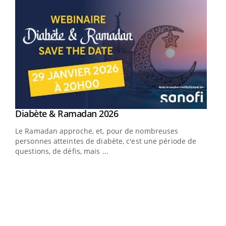
Youtube
Diabète & Ramadan 2026
Youtube
Le Ramadan approche, et, pour de nombreuses
vie !
personnes atteintes de diabète, c'est une période de
…
questions, de défis, mais ...
Un 
You
à l