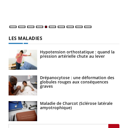
Un é
mati
numé
LES MALADIES
Hypotension orthostatique : quand la
pression artérielle chute au lever
Drépanocytose : une déformation des
globules rouges aux conséquences
graves
Maladie de Charcot (Sclérose latérale
amyotrophique)