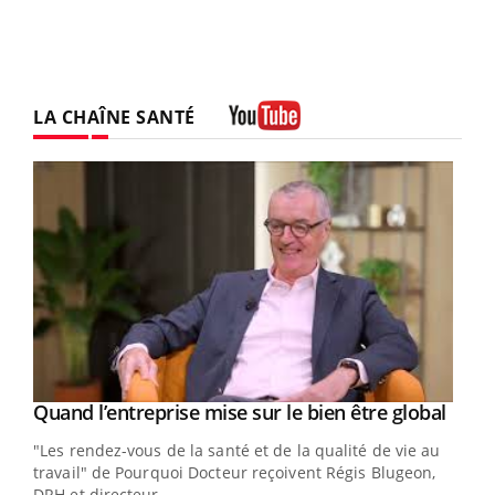
LA CHAÎNE SANTÉ
Youtube
Yout
Quand l’entreprise mise sur le bien être global
Youtube
ndez-
"Les rendez-vous de la santé et de la qualité de vie au
cet
travail" de Pourquoi Docteur reçoivent Régis Blugeon,
DRH et directeur ...