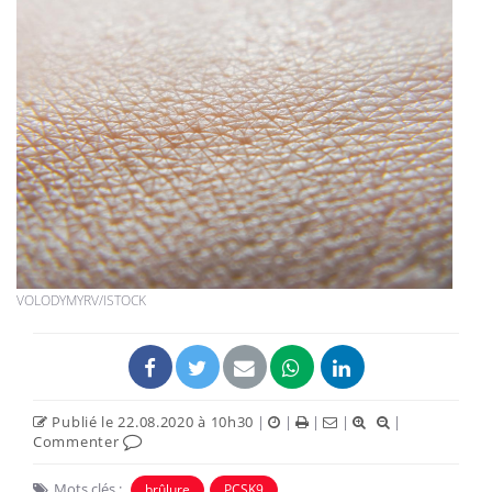
VOLODYMYRV/ISTOCK
Publié le 22.08.2020 à 10h30
|
|
|
|
|
Commenter
Mots clés :
brûlure
PCSK9