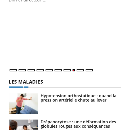
Ecz
You
(3/3
Dans
vous
quot
LES MALADIES
Hypotension orthostatique : quand la
pression artérielle chute au lever
Drépanocytose : une déformation des
globules rouges aux conséquences