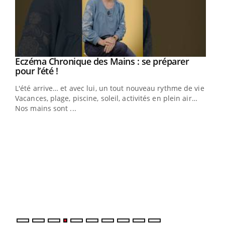
Eczéma Chronique des Mains : se préparer
Youtube
Youtube
pour l’été !
L'été arrive… et avec lui, un tout nouveau rythme de vie !
Vacances, plage, piscine, soleil, activités en plein air…
Nos mains sont ...
Dia
You
Le 
pers
ques