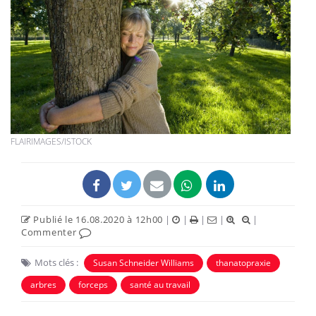
FLAIRIMAGES/ISTOCK
Publié le 16.08.2020 à 12h00
|
|
|
|
|
Commenter
Mots clés :
Susan Schneider Williams
thanatopraxie
arbres
forceps
santé au travail