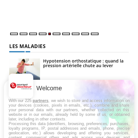
Un é
mati
numé
LES MALADIES
Hypotension orthostatique : quand la
pression artérielle chute au lever
Welcome
Drépanocytose : une déformation des
globules rouges aux conséquences
graves
With our 225
partners
, we wish to store and access information on
your devices (cookies, pixels in emails, etc.), combine and share
your personal data with our partners, whether collected on this
website or in our emails, already held by some of us, or obtained
Maladie de Charcot (Sclérose latérale
later, including in other contexts.
amyotrophique)
Processing this data (identifiers, browsing, preferences, purchases,
loyalty programs, IP, postal addresses and emails, phone, precise
geolocation, etc.) allows developing and offering you services,
content, commercial offers and ads across your devices and