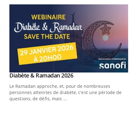
Youtube
Youtube
Diabète & Ramadan 2026
Youtube
Le Ramadan approche, et, pour de nombreuses
vie !
personnes atteintes de diabète, c'est une période de
…
questions, de défis, mais ...
Un 
You
à l