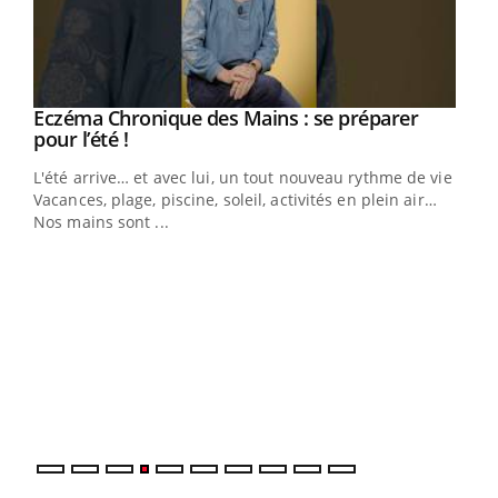
Eczéma Chronique des Mains : se préparer
Youtube
Youtube
pour l’été !
L'été arrive… et avec lui, un tout nouveau rythme de vie !
Vacances, plage, piscine, soleil, activités en plein air…
Nos mains sont ...
Dia
You
Le 
pers
ques