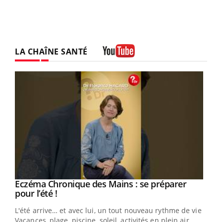
LA CHAÎNE SANTÉ
Youtube
Eczéma Chronique des Mains : se préparer
Youtube
Youtube
pour l’été !
L'été arrive… et avec lui, un tout nouveau rythme de vie !
Vacances, plage, piscine, soleil, activités en plein air…