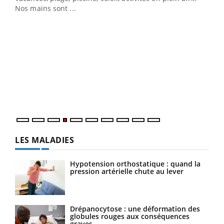
Nos mains sont ...
Dia
You
Le 
pers
ques
LES MALADIES
Hypotension orthostatique : quand la
pression artérielle chute au lever
Drépanocytose : une déformation des
globules rouges aux conséquences
graves