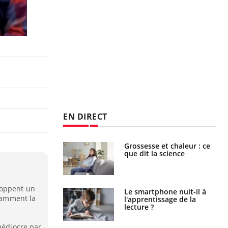
EN DIRECT
haleurs :
Grossesse et chaleur : ce
i le risque de
que dit la science
rimpe-t-il ?
loppent un
a pourrait-il
Le smartphone nuit-il à
otamment la
la propagation du
l'apprentissage de la
lecture ?
médiocre par