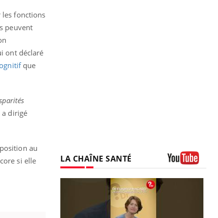
 les fonctions
es peuvent
on
ui ont déclaré
ognitif
que
sparités
 a dirigé
position au
LA CHAÎNE SANTÉ
ore si elle
Youtube