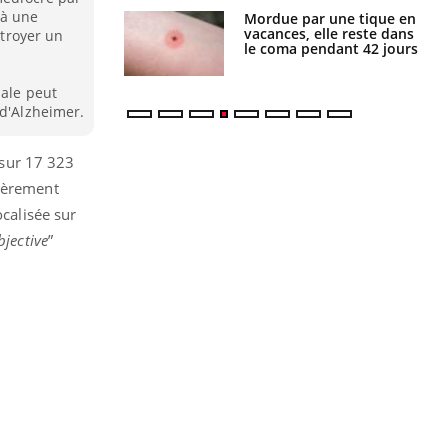
 à une
i manger moins
Mordue par une tique en
éines pourrait
vacances, elle reste dans
ctroyer un
ent être bénéfique
le coma pendant 42 jours
iale peut
 d'Alzheimer.
 sur 17 323
ièrement
ocalisée sur
bjective
”