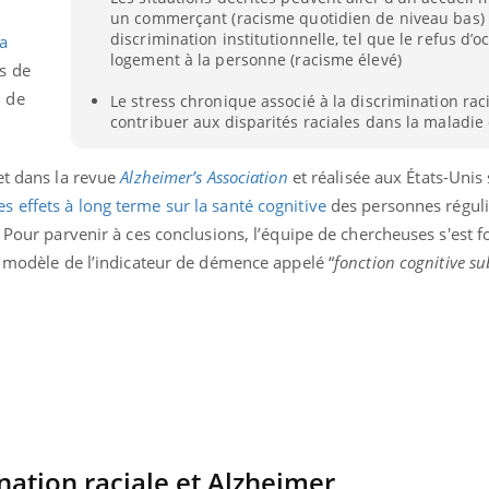
un commerçant (racisme quotidien de niveau bas)
Pourquoi votre ventre
Pourquo
gâche-t-il les premiers
de prot
discrimination institutionnelle, tel que le refus d’o
la
jours de vos vacances ?
finalem
logement à la personne (racisme élevé)
s de
 de
Le stress chronique associé à la discrimination rac
contribuer aux disparités raciales dans la maladie
et dans la revue
Alzheimer’s Association
et réalisée aux États-Unis
es effets à long terme sur la santé cognitive
des personnes régul
 Pour parvenir à ces conclusions, l’équipe de chercheuses s'est f
e modèle de l’indicateur de démence appelé “
fonction cognitive su
nation raciale et Alzheimer