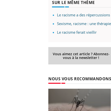
SUR LE MÊME THÈME
Le racisme a des répercussions 
Eczéma Chronique des Mains :
Car
Sexisme, racisme : une thérapi
Youtube
You
Youtube
expliquer ma maladie
pré
Le racisme ferait vieillir
Il y a des sujets qui sont faciles à aborder...
Fati
d'autres non ! D'un côté, poser des
mêm
questions sur la maladie d'un proche c'est
care
montrer ...
...
Vous aimez cet article ? Abonnez-
vous à la newsletter !
NOUS VOUS RECOMMANDON