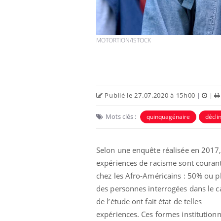
MOTORTION/ISTOCK
Publié le 27.07.2020 à 15h00
|
|
Mots clés :
quinquagénaire
déclin
Chikungunya, dengue,
West Nile : que se passe-
Selon une enquête réalisée en 2017,
t-il dans le sud de la
expériences de racisme sont couran
France ?
chez les Afro-Américains : 50% ou p
Les médicaments GLP-1
des personnes interrogées dans le c
protègent-ils aussi les os
?
de l’étude ont fait état de telles
expériences. Ces formes institutionn