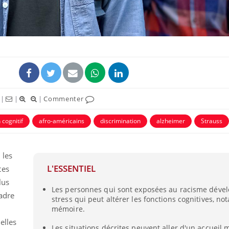
|
|
|
Commenter
 cognitif
afro-américains
discrimination
alzheimer
Strauss
La sieste empêche-t-elle
Fortes c
de dormir la nuit ?
pourquo
 les
noyade g
L'ESSENTIEL
tes
lus
Les personnes qui sont exposées au racisme déve
VIH : la fin du comprimé
Le Viagr
adre
stress qui peut altérer les fonctions cognitives, n
tous les jours se profile-t-
freiner 
elle enfin ?
cancer ?
mémoire.
elles
Les situations décrites peuvent aller d'un accueil 