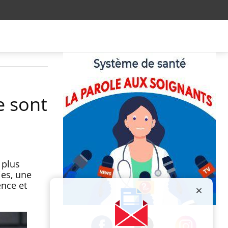
e sont
 plus
ies, une
ence et
Publicité