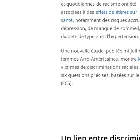
et quotidiennes de racisme ont été
Cytomégalovirus : ce qui
change dans la prise en
associées à des
effets délétères sur 
charge des femmes
enceintes
santé
, notamment des risques accru
dépression, de manque de sommeil,
diabète de type 2 et d’hypertension.
Une nouvelle étude, publiée mi-juill
femmes Afro-Américaines, montre
l
victimes de discriminations raciales.
six questions précises, basées sur l
(FCS).
Un lien entre discrimi