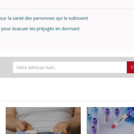
sur la santé des personnes qui le subissent
ence en fer : comprendre pour
Insuline & Charge ment
e pour évacuer les préjugés en dormant
tube
Youtube
Youtube
Yout
venir
osait en parler??
gue, irritabilité, brouillard mental ou
En 2026, l'insuline dans l
e alopécie… Les symptômes de la
reste entourée d'idées re
nce en fer sont multiples ce qui la rend
patients comme parfois ch
S
S