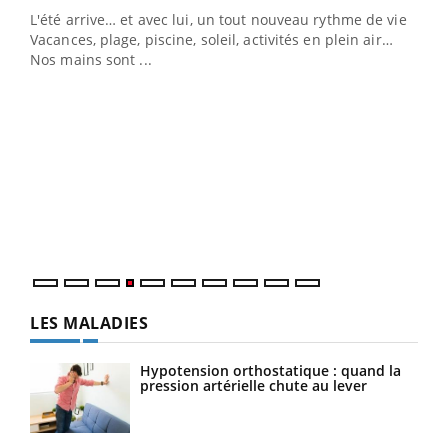
L'été arrive… et avec lui, un tout nouveau rythme de vie !
Vacances, plage, piscine, soleil, activités en plein air…
Nos mains sont ...
Dia
You
Le 
pers
ques
LES MALADIES
Hypotension orthostatique : quand la
pression artérielle chute au lever