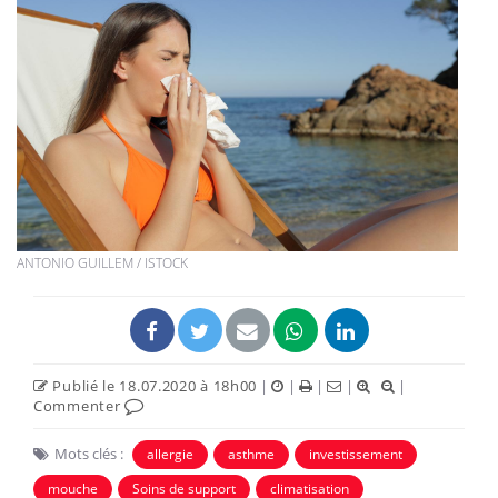
ANTONIO GUILLEM / ISTOCK
Publié le 18.07.2020 à 18h00
|
|
|
|
|
Commenter
Mots clés :
allergie
asthme
investissement
mouche
Soins de support
climatisation