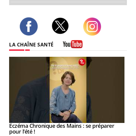
Twitter
Facebook
Instagram
LA CHAÎNE SANTÉ
Youtube
Eczéma Chronique des Mains : se préparer
Youtube
Youtube
pour l’été !