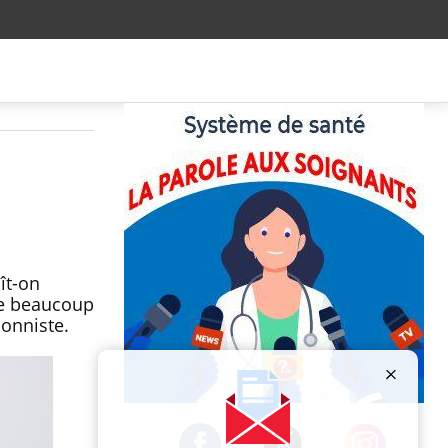
ît-on
le beaucoup
ionniste.
Publicité