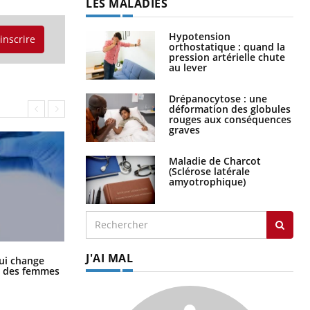
LES MALADIES
Hypotension
'inscrire
orthostatique : quand la
pression artérielle chute
au lever
Drépanocytose : une
déformation des globules
rouges aux conséquences
graves
Maladie de Charcot
(Sclérose latérale
amyotrophique)
J'AI MAL
La sieste empêche-t-elle de dormir
ui change
la nuit ?
ge des femmes