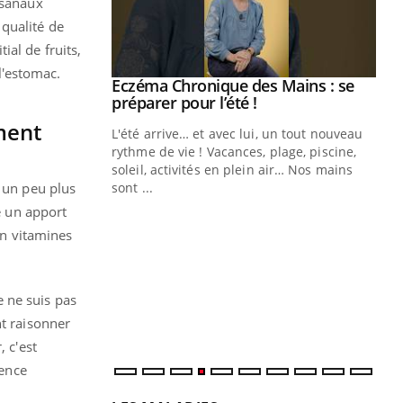
isanaux
 qualité de
tial de fruits,
l'estomac.
ale : et si on
Eczéma Chronique des Mains : se
Youtube
ube
Youtube
préparer pour l’été !
ment
e diabète de type 2
L'été arrive… et avec lui, un tout nouveau
çues chez les
rythme de vie ! Vacances, plage, piscine,
ez les soignants.
soleil, activités en plein air… Nos mains
e un peu plus
sont ...
Di
You
e un apport
en vitamines
Le 
nom
dia
défi
e ne suis pas
nt raisonner
, c'est
uence