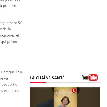
 à prendre
 également 50
r de la
ocalories et
e qui prime
. Lorsque l'on
LA CHAÎNE SANTÉ
ume va
la proportion
Youtube
 avec un bac