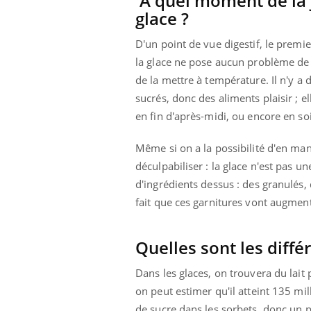
À quel moment de la j
Cytomégalovirus : ce qui
glace ?
change dans la prise en
charge des femmes
D'un point de vue digestif, le premi
enceintes
la glace ne pose aucun problème de d
de la mettre à température. Il n'y 
sucrés, donc des aliments plaisir ; el
en fin d'après-midi, ou encore en so
Même si on a la possibilité d'en mange
déculpabiliser : la glace n'est pas u
d'ingrédients dessus : des granulés,
fait que ces garnitures vont augment
Quelles sont les diffé
Dans les glaces, on trouvera du lait 
on peut estimer qu'il atteint 135 mi
de sucre dans les sorbets, donc un 