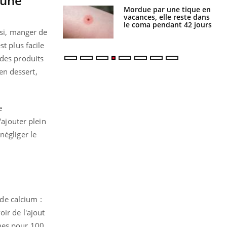
 une
i manger moins
Mordue par une tique en
éines pourrait
vacances, elle reste dans
ent être bénéfique
le coma pendant 42 jours
nsi, manger de
t plus facile
 des produits
 en dessert,
e
'ajouter plein
négliger le
 de calcium :
ir de l'ajout
mmes pour 100