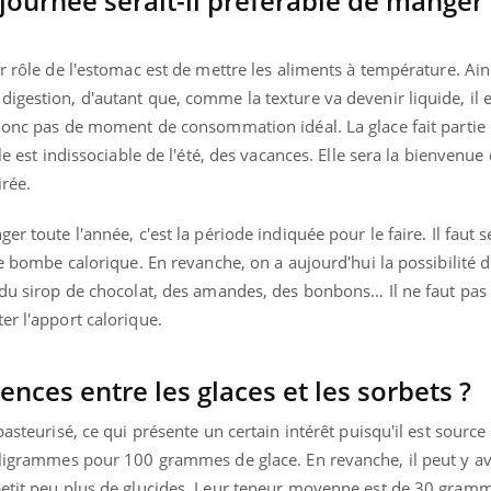
ournée serait-il préférable de manger
Pourquoi votre ventre
Pourquo
gâche-t-il les premiers
de prot
jours de vos vacances ?
finalem
er rôle de l'estomac est de mettre les aliments à température. Ai
igestion, d'autant que, comme la texture va devenir liquide, il es
a donc pas de moment de consommation idéal. La glace fait partie
le est indissociable de l'été, des vacances. Elle sera la bienvenue
irée.
r toute l'année, c'est la période indiquée pour le faire. Il faut s
ne bombe calorique. En revanche, on a aujourd'hui la possibilité d
 du sirop de chocolat, des amandes, des bonbons… Il ne faut pas 
er l'apport calorique.
rences entre les glaces et les sorbets ?
pasteurisé, ce qui présente un certain intérêt puisqu'il est source
lligrammes pour 100 grammes de glace. En revanche, il peut y avo
petit peu plus de glucides. Leur teneur moyenne est de 30 gra