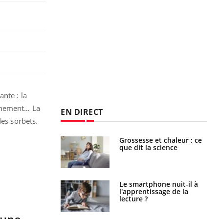
nte : la
onnement… La
EN DIRECT
des sorbets.
haleurs :
Grossesse et chaleur : ce
i le risque de
que dit la science
rimpe-t-il ?
a pourrait-il
Le smartphone nuit-il à
la propagation du
l'apprentissage de la
lecture ?