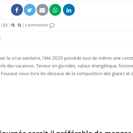
|
|
|
Commenter
ar la crise sanitaire, l'été 2020 possède tout de même une consta
ble des vacances. Teneur en glucides, valeur énergétique, fois
e Foucaut nous livre les dessous de la composition des glaces et 
La sieste empêche-t-elle
Fortes c
de dormir la nuit ?
pourquo
noyade g
VIH : la fin du comprimé
Le Viagr
tous les jours se profile-t-
freiner 
elle enfin ?
cancer ?