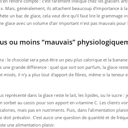
'en rendre compte : c'est rarement indiqué chez les glaciers art
x. Mais, généralement, ils attachent beaucoup d'importance à la
chète un bac de glace, cela veut dire qu'il faut lire le grammage ini
e glace avec un volume d'air important n'est pas mauvais pour 
ence en fer : comprendre pour
Insuline & Charge ment
tube
Youtube
Youtube
Yout
venir
osait en parler??
 plus ou moins “mauvais” physiologique
gue, irritabilité, brouillard mental ou
En 2026, l'insuline dans l
e alopécie… Les symptômes de la
reste entourée d'idées re
nce en fer sont multiples ce qui la rend
patients comme parfois ch
a : le chocolat sera peut-être un peu plus calorique et la banan
as une grande différence : quel que soit son parfum, la glace rest
t mixés, il n'y a plus tout d'apport de fibres, même si la teneur 
 représenté dans la glace reste le lait, les lipides, ou le sucre : j
n sorbet au cassis pour son apport en vitamine C. Les clients vo
lories, mais pas en nutriments. Puis, dans l'alimentation plaisir
ui doit prévaloir. C'est aussi une question de quantité et de fréq
ste une alimentation plaisir.