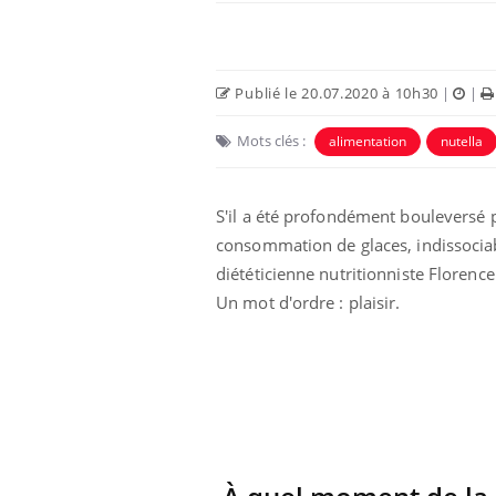
Publié le 20.07.2020 à 10h30
|
|
Mots clés :
alimentation
nutella
S'il a été profondément bouleversé p
consommation de glaces, indissocia
diététicienne nutritionniste Florenc
Un mot d'ordre : plaisir.
Chikungunya, dengue,
West Nile : que se passe-
t-il dans le sud de la
France ?
Les médicaments GLP-1
protègent-ils aussi les os
?