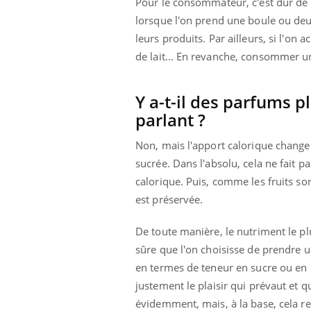
Pour le consommateur, c'est dur de s
lorsque l'on prend une boule ou deu
leurs produits. Par ailleurs, si l'on a
de lait… En revanche, consommer un
Eczéma Chronique des Mains :
Car
Youtube
You
Youtube
expliquer ma maladie
pré
Y a-t-il des parfums
Il y a des sujets qui sont faciles à aborder...
Fati
parlant ?
d'autres non ! D'un côté, poser des
mêm
questions sur la maladie d'un proche c'est
care
Non, mais l'apport calorique changer
montrer ...
...
sucrée. Dans l'absolu, cela ne fait p
calorique. Puis, comme les fruits son
est préservée.
De toute manière, le nutriment le plus
sûre que l'on choisisse de prendre u
en termes de teneur en sucre ou en ca
justement le plaisir qui prévaut et q
évidemment, mais, à la base, cela re