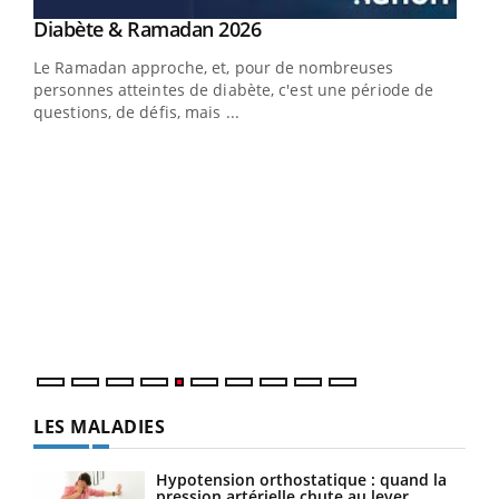
Youtube
Diabète & Ramadan 2026
Youtube
Le Ramadan approche, et, pour de nombreuses
vie !
personnes atteintes de diabète, c'est une période de
…
questions, de défis, mais ...
Un 
You
à l
Un é
mati
numé
LES MALADIES
Hypotension orthostatique : quand la
pression artérielle chute au lever