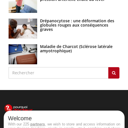
Drépanocytose : une déformation des
globules rouges aux conséquences
graves
Maladie de Charcot (Sclérose latérale
amyotrophique)
Welcome
Le site santé de référence avec chaque jour toute l'actualité
With our 225
partners
, we wish to store and access information on