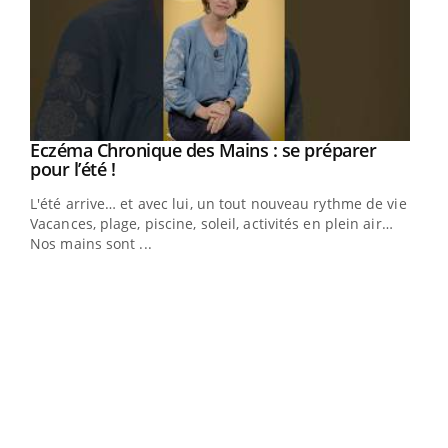
Eczéma Chronique des Mains : se préparer
Youtube
Youtube
pour l’été !
L'été arrive… et avec lui, un tout nouveau rythme de vie !
Vacances, plage, piscine, soleil, activités en plein air…
Nos mains sont ...
Youtube
Diabète & Ramadan 2026
Un 
Youtube
You
à l
Le Ramadan approche, et, pour de nombreuses
Un é
personnes atteintes de diabète, c'est une période de
mati
questions, de défis, mais ...
numé