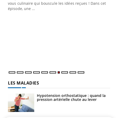
 en
vous culinaire qui bouscule les idées reçues ! Dans cet
u
épisode, une ...
Qua
You
"Les
trav
DRH 
LES MALADIES
Hypotension orthostatique : quand la
pression artérielle chute au lever