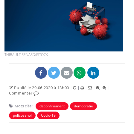
THIBAULT RENARD/ISTOCK
Publié le 29.06.2020 à 13h00
|
|
|
|
|
Commenter
Mots clés :
déconfinement
démocratie
policosanol
Covid-19