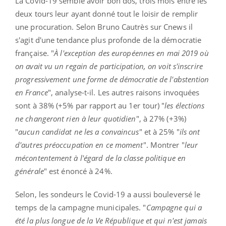
La Covid-19 semble avoir bon dos, trois mois entre les
deux tours leur ayant donné tout le loisir de remplir
une procuration. Selon Bruno Cautrès sur Cnews il
s'agit d'une tendance plus profonde de la démocratie
française. "
À l'exception des européennes en mai 2019 où
on avait vu un regain de participation, on voit s'inscrire
progressivement une forme de démocratie de l'abstention
en France
", analyse-t-il. Les autres raisons invoquées
sont à 38% (+5% par rapport au 1er tour) "
les élections
ne changeront rien à leur quotidien
", à 27% (+3%)
"
aucun candidat ne les a convaincus
" et à 25% "
ils ont
d'autres préoccupation en ce moment
". Montrer "
leur
mécontentement à l'égard de la classe politique en
générale
" est énoncé à 24%.
Selon, les sondeurs le Covid-19 a aussi bouleversé le
temps de la campagne municipales. "
Campagne qui a
été la plus longue de la Ve République et qui n'est jamais