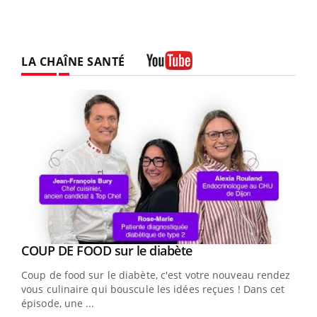
LA CHAÎNE SANTÉ
Youtube
Youtube
cès
COUP DE FOOD sur le diabète
Youtube
Coup de food sur le diabète, c'est votre nouveau rendez-
 en
vous culinaire qui bouscule les idées reçues ! Dans cet
u
épisode, une ...