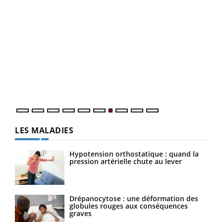
Qua
You
"Les
trav
DRH 
LES MALADIES
Hypotension orthostatique : quand la
pression artérielle chute au lever
Drépanocytose : une déformation des
globules rouges aux conséquences
graves