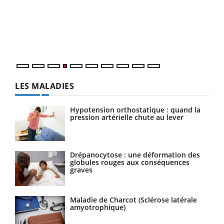
Le 
pers
ques
LES MALADIES
Hypotension orthostatique : quand la
pression artérielle chute au lever
Drépanocytose : une déformation des
globules rouges aux conséquences
graves
Maladie de Charcot (Sclérose latérale
amyotrophique)