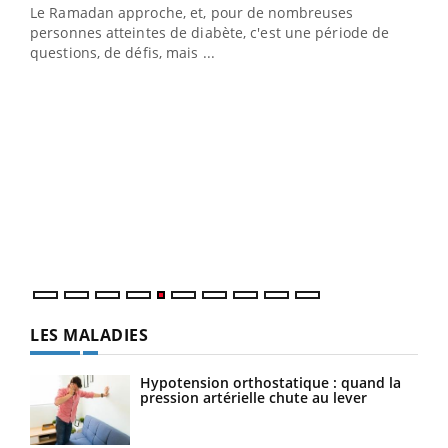
Le Ramadan approche, et, pour de nombreuses
personnes atteintes de diabète, c'est une période de
questions, de défis, mais ...
Un « jumeau numérique » pour faciliter l’accès
COU
Youtube
You
Youtube
à la médecine préventive
Coup
Un établissement lié à un groupe mutualiste innove en
vous
matière de bilan de santé : l'utilisation d'un « jumeau
épis
numérique » permet ...
LES MALADIES
Hypotension orthostatique : quand la
pression artérielle chute au lever