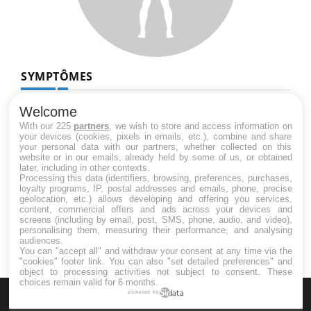
SYMPTÔMES
Douleurs de l’avant-pied : des
Welcome
métatarsalgies à 90 % liées à problème
With our 225
partners
, we wish to store and access information on
d’appui
your devices (cookies, pixels in emails, etc.), combine and share
your personal data with our partners, whether collected on this
website or in our emails, already held by some of us, or obtained
later, including in other contexts.
Mauvaise haleine : il faut améliorer
Processing this data (identifiers, browsing, preferences, purchases,
l’hygiène bucco-dentaire
loyalty programs, IP, postal addresses and emails, phone, precise
geolocation, etc.) allows developing and offering you services,
content, commercial offers and ads across your devices and
screens (including by email, post, SMS, phone, audio, and video),
personalising them, measuring their performance, and analysing
audiences.
You can "accept all" and withdraw your consent at any time via the
"cookies" footer link
. You can also "set detailed preferences" and
object to processing activities not subject to consent. These
choices remain valid for 6 months.
powered by