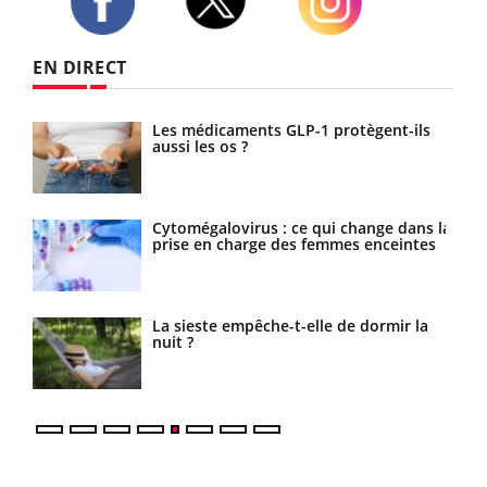
Twitter
Facebook
Instagram
EN DIRECT
Les médicaments GLP-1 protègent-ils
VIH : la fin du comprimé tous les jours
aussi les os ?
se profile-t-elle enfin ?
Cytomégalovirus : ce qui change dans la
Pourquoi votre ventre gâche-t-il les
prise en charge des femmes enceintes
premiers jours de vos vacances ?
La sieste empêche-t-elle de dormir la
Fortes chaleurs : pourquoi le risque de
nuit ?
noyade grimpe-t-il ?