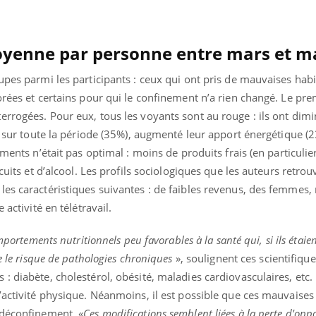
moyenne par personne entre mars et m
upes parmi les participants : ceux qui ont pris de mauvaises hab
orées et certains pour qui le confinement n’a rien changé. Le pre
rrogées. Pour eux, tous les voyants sont au rouge : ils ont dimi
lo sur toute la période (35%), augmenté leur apport énergétique (2
ments n’était pas optimal : moins de produits frais (en particulier 
scuits et d’alcool. Les profils sociologiques que les auteurs retrou
les caractéristiques suivantes : de faibles revenus, des femmes
 activité en télétravail.
omportements nutritionnels peu favorables à la santé qui, si ils étai
éma Chronique des Mains : se
Diabète & Ramadan 
tube
Youtube
e le risque de pathologies chroniques
», soulignent ces scientifique
Youtube
parer pour l’été !
: diabète, cholestérol, obésité, maladies cardiovasculaires, etc.
Le Ramadan approche, et,
é arrive… et avec lui, un tout nouveau
nombreuses personnes at
’activité physique. Néanmoins, il est possible que ces mauvaises
me de vie ! Vacances, plage, piscine,
diabète, c'est une périod
 déconfinement. «
Ces modifications semblent liées à la perte d'oppo