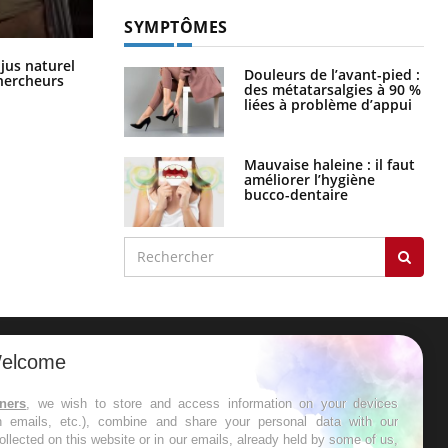
SYMPTÔMES
Comment oublier les écrans en
 jus naturel
Douleurs de l’avant-pied :
vacances ?
chercheurs
des métatarsalgies à 90 %
liées à problème d’appui
Mauvaise haleine : il faut
améliorer l’hygiène
bucco-dentaire
elcome
ER
tners
, we wish to store and access information on your devices
in emails, etc.), combine and share your personal data with our
s les semaines les meilleures
ollected on this website or in our emails, already held by some of us,