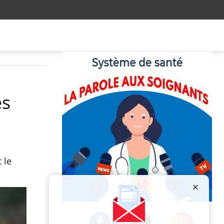
es
 le
Publicité