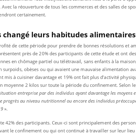
il, activités en plein air… Nos mains
défis, mais ...
. Avec la réouverture de tous les commerces et des salles de spor
 ...
rendront certainement.
s changé leurs habitudes alimentaires
rofité de cette période pour prendre de bonnes résolutions et am
résentent près de 20% des participants de cette étude et ont de
nnes en chômage partiel ou télétravail, sans enfants à la maison
en surpoids, obèses ou qui avaient une mauvaise alimentation av
 mis à cuisiner davantage et 19% ont fait plus d’activité physiqu
 moyenne 2 kilos sur toute la période du confinement. Selon les
ituation entreprise par des individus ayant davantage les moyens e
e progrès au niveau nutritionnel ou encore des individus préoccup
19
».
pte 42% des participants. Ceux-ci sont principalement des perso
ant le confinement ou qui ont continué à travailler sur leur lieu 