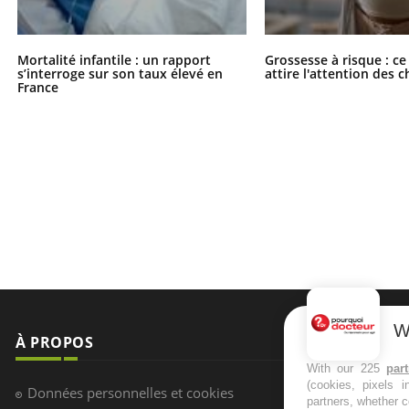
Mortalité infantile : un rapport
Grossesse à risque : ce
s’interroge sur son taux élevé en
attire l'attention des 
France
W
À PROPOS
NEWSLETT
With our 225
par
(cookies, pixels 
Recevez toute
Données personnelles et cookies
partners, whether c
infos santé