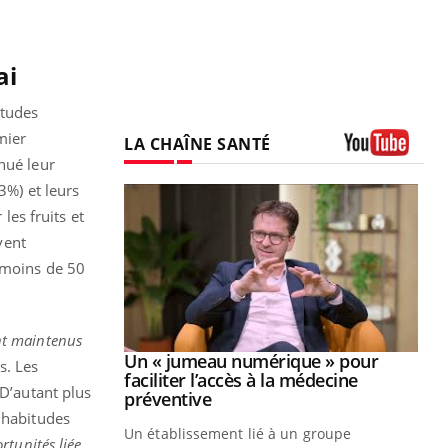
ai
itudes
mier
LA CHAÎNE SANTÉ
nué leur
Youtube
3%) et leurs
les fruits et
vent
, moins de 50
ent maintenus
Youtube
2026
Un « jumeau numérique » pour
Youtube
s. Les
faciliter l’accès à la médecine
 D’autant plus
 pour de
Youtube
préventive
teintes de
 habitudes
Un établissement lié à un groupe
e de questions, de
rtunités liée