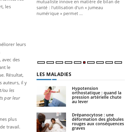
mutualiste innove en matière de bilan de
t, les
santé : l'utilisation d'un « jumeau
CO
You
numérique » permet ...
Cou
nou
bou
épi
éliorer leurs
s
, avec des
ant le
LES MALADIES
e. Résultat,
 auteurs, il y
Hypotension
t/ou les
orthostatique : quand la
pression artérielle chute
és par leur
au lever
Drépanocytose : une
nnes plus
déformation des globules
rouges aux conséquences
de travail.
graves