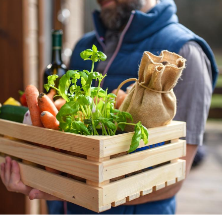
La sieste empêche-t-elle
Fortes c
de dormir la nuit ?
pourquo
noyade g
VIH : la fin du comprimé
Le Viagr
tous les jours se profile-t-
freiner 
elle enfin ?
cancer ?
Pourquoi votre ventre
Pourquo
gâche-t-il les premiers
de prot
jours de vos vacances ?
finalem