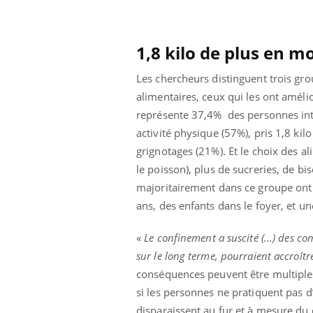
1,8 kilo de plus en 
Les chercheurs distinguent trois gro
alimentaires, ceux qui les ont améli
représente 37,4% des personnes inte
activité physique (57%), pris 1,8 ki
grignotages (21%). Et le choix des ali
prendre pour
le poisson), plus de sucreries, de bi
majoritairement dans ce groupe ont 
llard mental ou
ans, des enfants dans le foyer, et une
tômes de la
les ce qui la rend
«
Le confinement a suscité (...) des c
Insuline & Charge mentale : et si on
Ecz
Youtube
You
sur le long terme, pourraient accroîtr
Youtube
osait en parler??
pré
conséquences peuvent être multiples 
En 2026, l'insuline dans le diabète de type 2
L'ét
si les personnes ne pratiquent pas d
reste entourée d'idées reçues chez les
ryth
disparaissent au fur et à mesure du