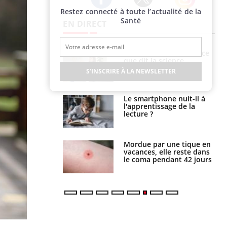
Restez connecté à toute l’actualité de la
Twitter
Facebook
Instagram
Santé
EN DIRECT
haleurs :
Grossesse et chaleur : ce
i le risque de
que dit la science
rimpe-t-il ?
S'INSCRIRE À LA NEWSLETTER
a pourrait-il
Le smartphone nuit-il à
la propagation du
l'apprentissage de la
lecture ?
i manger moins
Mordue par une tique en
éines pourrait
vacances, elle reste dans
ent être bénéfique
le coma pendant 42 jours