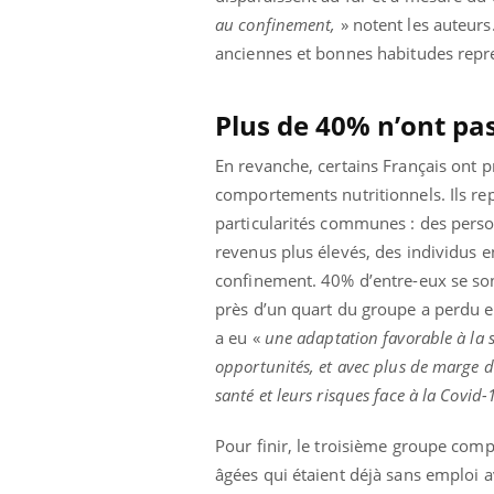
patients comme parfois chez les soignants.
sole
au confinement,
» notent les auteurs
sont
anciennes et bonnes habitudes rep
Plus de 40% n’ont pa
En revanche, certains Français ont p
comportements nutritionnels. Ils rep
particularités communes : des perso
revenus plus élevés, des individus 
confinement. 40% d’entre-eux se sont
près d’un quart du groupe a perdu en
a eu «
une adaptation favorable à la s
opportunités, et avec plus de marge d
santé et leurs risques face à la Covid-
Pour finir, le troisième groupe com
âgées qui étaient déjà sans emploi av