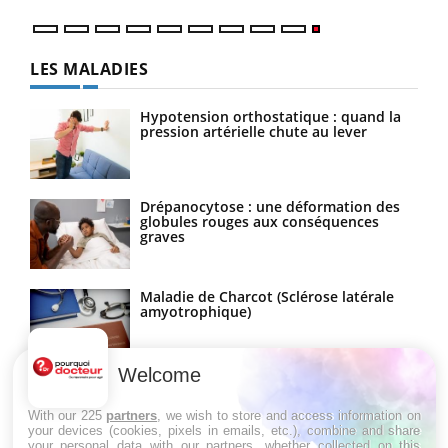
LES MALADIES
Hypotension orthostatique : quand la
pression artérielle chute au lever
Drépanocytose : une déformation des
globules rouges aux conséquences
graves
Maladie de Charcot (Sclérose latérale
amyotrophique)
Welcome
With our 225
partners
, we wish to store and access information on
your devices (cookies, pixels in emails, etc.), combine and share
your personal data with our partners, whether collected on this