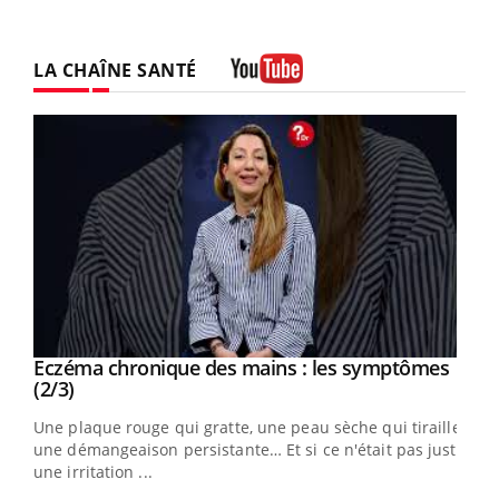
LA CHAÎNE SANTÉ
Youtube
Eczéma chronique des mains : les symptômes
Youtube
Youtube
(2/3)
ris,
Une plaque rouge qui gratte, une peau sèche qui tiraille,
une démangeaison persistante… Et si ce n'était pas juste
une irritation ...