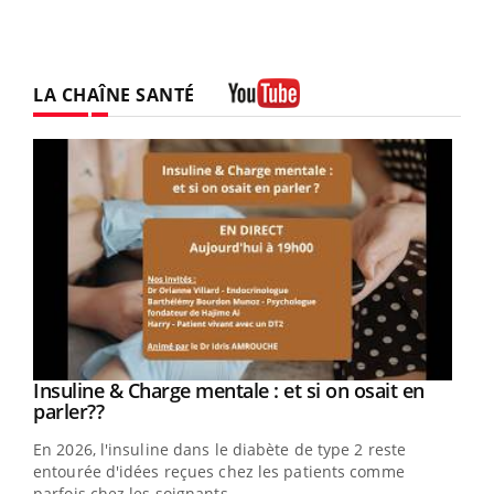
LA CHAÎNE SANTÉ
Youtube
Youtube
Insuline & Charge mentale : et si on osait en
Youtube
Youtube
parler??
En 2026, l'insuline dans le diabète de type 2 reste
entourée d'idées reçues chez les patients comme
parfois chez les soignants.