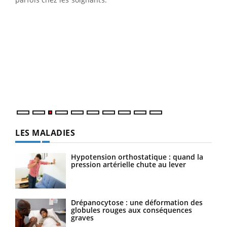
Ecz
You
pour
L'ét
Vaca
Nos 
LES MALADIES
Hypotension orthostatique : quand la
pression artérielle chute au lever
Drépanocytose : une déformation des
globules rouges aux conséquences
graves