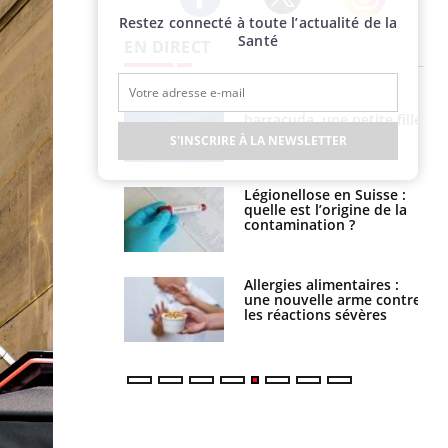
Restez connecté à toute l’actualité de la
Twitter
Facebook
Instagram
Santé
EN DIRECT
e et chaleur : ce
Mordue par un
la science
barracuda, une petite fille
secourue grâce à un
S'INSCRIRE À LA NEWSLETTER
réflexe essentiel
phone nuit-il à
Légionellose en Suisse :
tissage de la
quelle est l’origine de la
?
contamination ?
par une tique en
Allergies alimentaires :
, elle reste dans
une nouvelle arme contre
 pendant 42 jours
les réactions sévères