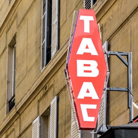
Fortes chaleurs :
Grossess
pourquoi le risque de
que dit 
noyade grimpe-t-il ?
Le Viagra pourrait-il
Le smart
freiner la propagation du
l'appren
cancer ?
lecture 
Pourquoi manger moins
Mordue 
de protéines pourrait
vacances
finalement être bénéfique
le coma