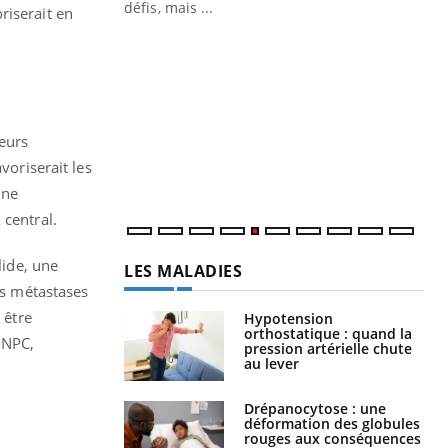
 air… Nos mains
défis, mais ...
riserait en
Un
You
fac
pr
Un 
mut
eurs
san
voriserait les
num
une
 central.
lide, une
LES MALADIES
s métastases
 être
Hypotension
orthostatique : quand la
BNPC,
pression artérielle chute
au lever
Drépanocytose : une
déformation des globules
rouges aux conséquences