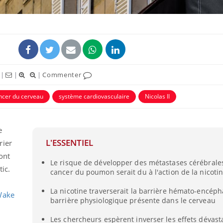
|
|
|
Commenter
ncer du cerveau
système cardiovasculaire
Nicolas II
e
L'ESSENTIEL
rier
ont
Le risque de développer des métastases cérébrales
ic.
cancer du poumon serait du à l'action de la nicoti
La nicotine traverserait la barrière hémato-encéph
Wake
barrière physiologique présente dans le cerveau
Les chercheurs espèrent inverser les effets dévast