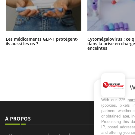
Les médicaments GLP-1 protègent-
Cytomégalovirus : ce q
ils aussi les os ?
dans la prise en char
enceintes
W
With our 225
par
(cookies, pixels 
partners, whether c
or obtained later, i
À PROPOS
NEWSLETT
Processing this da
IP, postal address
and offering you s
Recevez toute