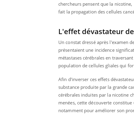
'un proche c'est
carence en fer sont multiples ce qui la rend
pat
chercheurs pensent que la nicotine,
...
fait la propagation des cellules ca
L'effet dévastateur de
Un constat dressé après l'examen d
présentaient une incidence significat
métastases cérébrales en traversant
population de cellules gliales qui f
Afin d'inverser ces effets dévastateu
substance produite par la grande cam
cérébrales induites par la nicotine c
menées, cette découverte constitue
notamment pour améliorer son pron