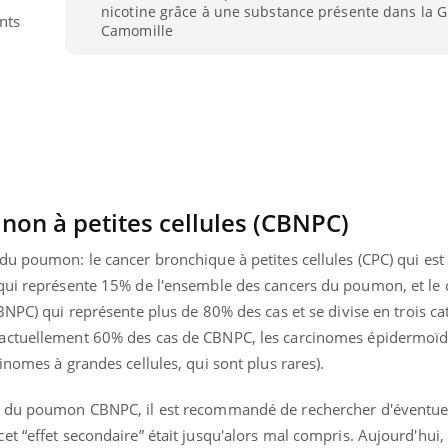
nicotine grâce à une substance présente dans la 
nts
Camomille
non à petites cellules (CBNPC)
 du poumon: le c
ancer bronchique à petites cellules (CPC) qui est
 qui représente 15% de l'ensemble des cancers du poumon, et le
CBNPC) qui
représente plus de 80% des cas et se divise en trois cat
 actuellement 60% des cas de
CBNPC
, les carcinomes épidermoïd
uline & Charge mentale : et si on
Eczéma Chronique des
tube
Youtube
inomes à grandes cellules, qui sont plus rares).
Youtube
Y
it en parler??
préparer pour l’été !
er du poumon
CBNPC, il est recommandé de rechercher d'éventue
026, l'insuline dans le diabète de type 2
L'été arrive… et avec lui,
t “effet secondaire” était jusqu'alors mal compris. Aujourd'hui, 
e entourée d'idées reçues chez les
rythme de vie ! Vacances, 