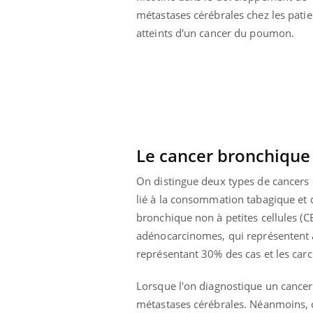
métastases cérébrales chez les patie
atteints d'un cancer du poumon.
Le cancer bronchique 
On distingue deux types de cancers
lié à la consommation tabagique et
bronchique non à petites cellules (
adénocarcinomes, qui représentent
 Mains :
Carence en fer : comprendre pour
Ins
Youtube
You
représentant 30% des cas et les carc
Youtube
Youtube
prévenir
osa
Lorsque l'on diagnostique un canc
aciles à aborder...
Fatigue, irritabilité, brouillard mental ou
En 2
métastases cérébrales. Néanmoins, ce
poser des
même alopécie… Les symptômes de la
rest