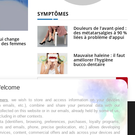
SYMPTÔMES
Douleurs de l’avant-pied :
des métatarsalgies à 90 %
liées à problème d’appui
La sieste empêche-t-elle de dormir
ui change
la nuit ?
ge des femmes
Mauvaise haleine : il faut
améliorer l’hygiène
bucco-dentaire
elcome
tners
, we wish to store and access information on your devices
in emails, etc.), combine and share your personal data with our
ollected on this website or in our emails, already held by some of us,
ncluding in other contexts.
ER
ta (identifiers, browsing, preferences, purchases, loyalty programs,
es and emails, phone, precise geolocation, etc.) allows developing
ervices, content, commercial offers and ads across your devices and
s les semaines les meilleures