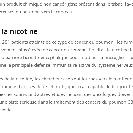
ients comme parfois chez les soignants.
soleil, activités en plein
 un produit chimique non cancérigène présent dans le tabac, favo
sont ...
ncéreuses du poumon vers le cerveau.
 la nicotine
e
281 patients atteints de ce type de cancer du poumon : les fum
ivement plus élevée de cancer du cerveau. En effet, la nicotine fa
 la barrière hémato-encéphalique pour modifier la microglie —
orme la principale défense immunitaire active du système nerveux
rs de la nicotine, les chercheurs se sont tournés vers le parthéno
omille dans ses fleurs et fruits, qui serait
capable de bloquer
le
hez les souris. Si d'autres études incluant des oncologues doivent
 une piste sérieuse dans le traitement des cancers du poumon C
ostic.