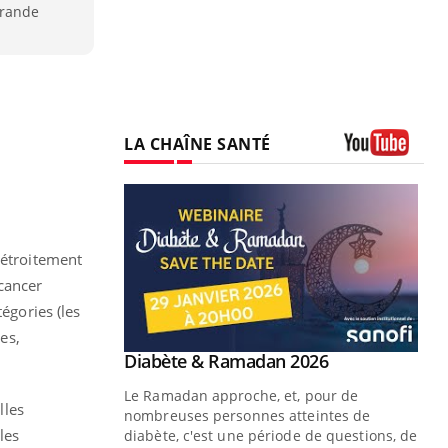
Grande
LA CHAÎNE SANTÉ
Youtube
 étroitement
cancer
égories (les
es,
Youtube
 Mains : se
Diabète & Ramadan 2026
Youtube
outube
Le Ramadan approche, et, pour de
lles
 un tout nouveau
nombreuses personnes atteintes de
les
plage, piscine,
diabète, c'est une période de questions, de