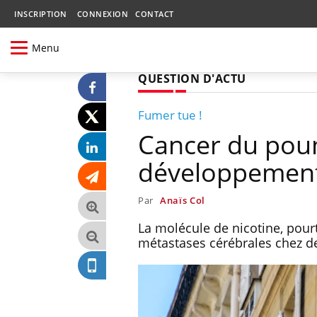
INSCRIPTION
CONNEXION
CONTACT
Menu
QUESTION D'ACTU
Fumer tue !
Cancer du poumo
développement
Par
Anaïs Col
La molécule de nicotine, pour
métastases cérébrales chez d