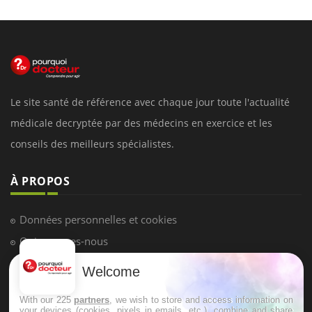
Le site santé de référence avec chaque jour toute l'actualité
médicale decryptée par des médecins en exercice et les
conseils des meilleurs spécialistes.
À PROPOS
Données personnelles et cookies
Qui sommes-nous
Conditions d'utilisation
Welcome
Plan du site
With our 225
partners
, we wish to store and access information on
Mentions Légales
your devices (cookies, pixels in emails, etc.), combine and share