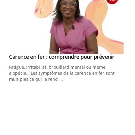
Youtube
a
Carence en fer : comprendre pour prévenir
Youtube
Fatigue, irritabilité, brouillard mental ou même
s non
alopécie… Les symptômes de la carence en fer sont
multiples ce qui la rend ...
Ins
You
par
En 2
ento