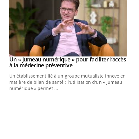
Un « jumeau numérique » pour faciliter l’accès
Youtube
Youtube
à la médecine préventive
Un établissement lié à un groupe mutualiste innove en
e
matière de bilan de santé : l'utilisation d'un « jumeau
numérique » permet ...
COU
You
Coup
vous
épis