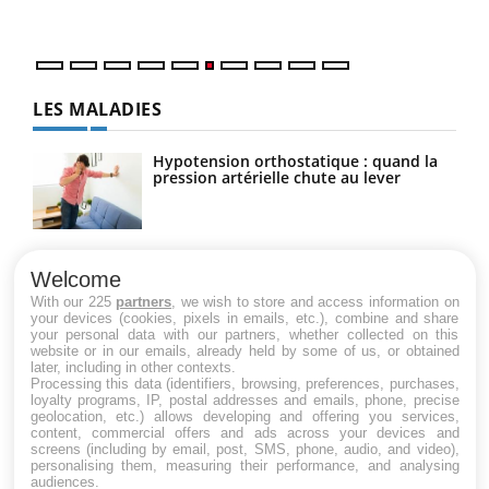
LES MALADIES
Hypotension orthostatique : quand la
pression artérielle chute au lever
Drépanocytose : une déformation des
globules rouges aux conséquences
Welcome
graves
With our 225
partners
, we wish to store and access information on
your devices (cookies, pixels in emails, etc.), combine and share
your personal data with our partners, whether collected on this
website or in our emails, already held by some of us, or obtained
Maladie de Charcot (Sclérose latérale
later, including in other contexts.
amyotrophique)
Processing this data (identifiers, browsing, preferences, purchases,
loyalty programs, IP, postal addresses and emails, phone, precise
geolocation, etc.) allows developing and offering you services,
content, commercial offers and ads across your devices and
screens (including by email, post, SMS, phone, audio, and video),
personalising them, measuring their performance, and analysing
audiences.